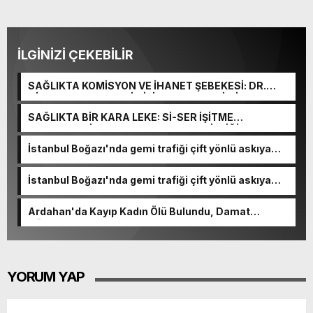
İLGİNİZİ ÇEKEBİLİR
SAĞLIKTA KOMİSYON VE İHANET ŞEBEKESİ: DR.
NİHAT URUÇ VE SEMİH İŞİTME MERKEZİ’NİN SGK
VURGUNU!
SAĞLIKTA BİR KARA LEKE: Sİ-SER İŞİTME
MERKEZLERİ VE MODERN UMUT TACİRLİĞİ
İstanbul Boğazı'nda gemi trafiği çift yönlü askıya
alındı
İstanbul Boğazı'nda gemi trafiği çift yönlü askıya
alındı
Ardahan'da Kayıp Kadın Ölü Bulundu, Damat
Gözaltında
YORUM YAP