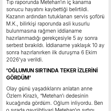
Tıp raporunda Metehan’ın iç kanama
sonucu hayatını kaybettiği belirtildi.
Kazanın ardından tutuklanan servis şoförü
M.K., bilirkişi raporunda asli kusurlu
bulunmasına rağmen iddianame
hazırlanmadığı gerekçesiyle 5 ay sonra
serbest bırakıldı. İddianame yaklaşık 10 ay
sonra hazırlanırken ilk duruşma 6 Ekim
2026'ya verildi.
'OĞLUMUN SIRTINDA TEKER İZLERİNİ
GÖRDÜM'
Olay günü yaşadıklarını anlatan anne
Özlem Kirazlı, “Metehan’ı dedesinin
kucağında gördüm. Oğlum inliyordu. Ben
o sırada gayriihtiyari Metehan’ın sırtını