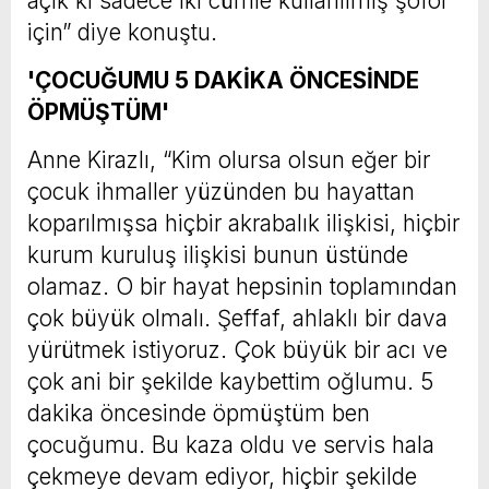
açık ki sadece iki cümle kullanılmış şoför
için” diye konuştu.
'ÇOCUĞUMU 5 DAKİKA ÖNCESİNDE
ÖPMÜŞTÜM'
Anne Kirazlı, “Kim olursa olsun eğer bir
çocuk ihmaller yüzünden bu hayattan
koparılmışsa hiçbir akrabalık ilişkisi, hiçbir
kurum kuruluş ilişkisi bunun üstünde
olamaz. O bir hayat hepsinin toplamından
çok büyük olmalı. Şeffaf, ahlaklı bir dava
yürütmek istiyoruz. Çok büyük bir acı ve
çok ani bir şekilde kaybettim oğlumu. 5
dakika öncesinde öpmüştüm ben
çocuğumu. Bu kaza oldu ve servis hala
çekmeye devam ediyor, hiçbir şekilde