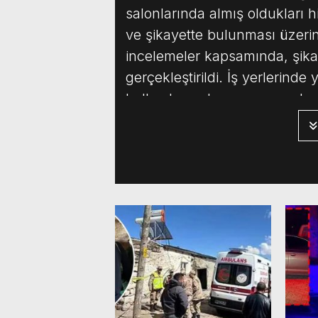
salonlarında almış oldukları
ve şikayette bulunması üzerin
incelemeler kapsamında, şika
gerçekleştirildi. İş yerlerinde
kullanılması kanunen yasak ola
yanı sıra çok sayıda enjektör