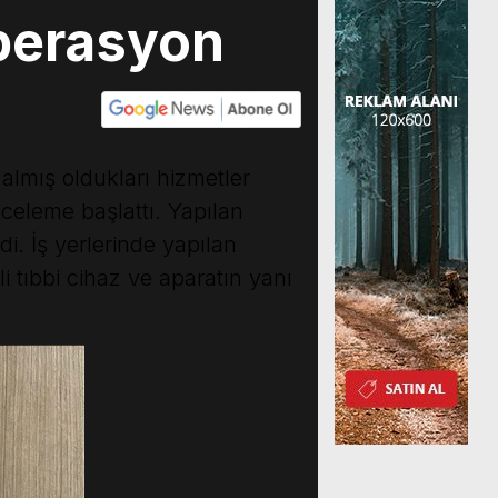
Operasyon
 almış oldukları hizmetler
celeme başlattı. Yapılan
i. İş yerlerinde yapılan
i tıbbi cihaz ve aparatın yanı