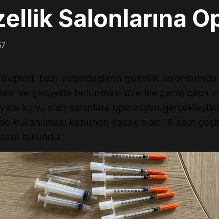
zellik Salonlarına 
57
kipleri, bazı vatandaşların güzellik salonlarında
sı ve şikayette bulunması üzerine geniş çaplı in
ete konu olan salonlara operasyon gerçekleştirild
rde kullanılması kanunen yasak olan 16 adet çeşitl
kapsül bulundu.