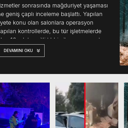
 hizmetler sonrasında mağduriyet yaşaması
e geniş çaplı inceleme başlattı. Yapılan
yete konu olan salonlara operasyon
 yapılan kontrollerde, bu tür işletmelerde
n 16 adet çeşitli tıbbi cihaz ve aparatın
 […]
DEVAMINI OKU