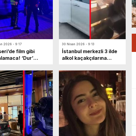
an 2026 - 9:17
30 Nisan 2026 - 9:13
eri’de film gibi
İstanbul merkezli 3 ilde
lamaca! ‘Dur’
alkol kaçakçılarına
rına uymayan sürücü
operasyon: 11 gözaltı
ette mahsur kaldı:
 olarak kaçarken…