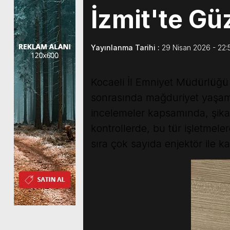
İzmit'te Gü
Yayınlanma Tarihi :
29 Nisan 2026 - 22:
Kocaeli İl Emniyet Müdürlüğü e
sonrasında mağduriyet yaşama
incelemeler kapsamında, şikay
kontrollerde, bu tür işletmele
sıra çok sayıda enjektör ile 