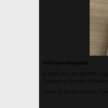
Adli İşlem Başlatıldı
İş yerlerinde ele geçirilen ma
Tababet ve Şuabatı Sanatların
Haber Girişi
Halil İbrahim Ğlkü