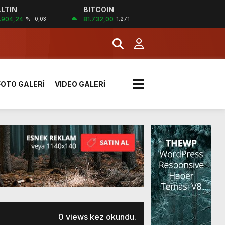
LTIN
BITCOIN
İĞİ
.904,24
81.732,00
% -0,03
1.271
tı kararı verildi
FOTO GALERİ
VIDEO GALERİ
boyunca etkili olacak
MERKEZİ’NİN SGK
0 views kez okundu.