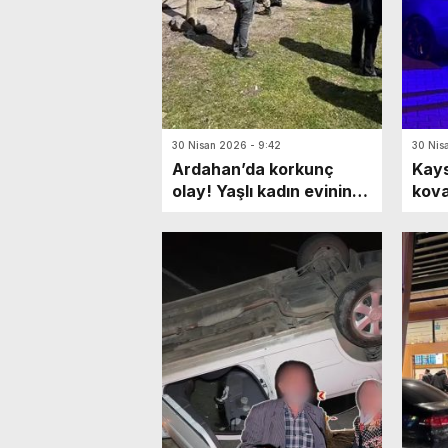
30 Nisan 2026 - 9:42
30 Nis
Ardahan’da korkunç
Kays
olay! Yaşlı kadın evinin
kova
ahırında ölü bulundu:
ihta
Katili en yakınıymış…
mark
Yaya