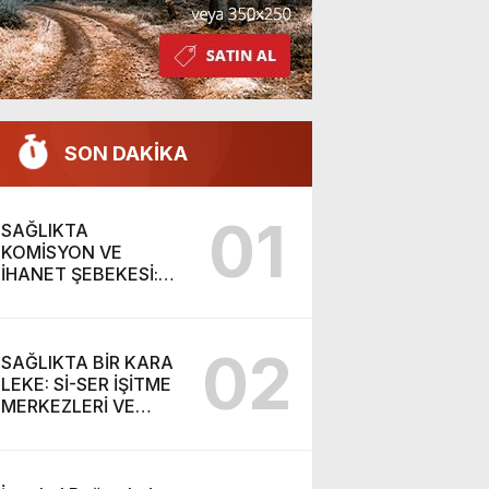
SON DAKİKA
01
SAĞLIKTA
KOMİSYON VE
İHANET ŞEBEKESİ:
DR. NİHAT URUÇ VE
SEMİH İŞİTME
MERKEZİ’NİN SGK
02
VURGUNU!
SAĞLIKTA BİR KARA
LEKE: Sİ-SER İŞİTME
MERKEZLERİ VE
MODERN UMUT
TACİRLİĞİ