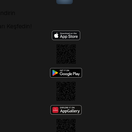
ndirin
rı Keşfedin!