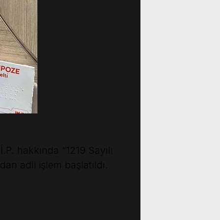
İ.P. hakkında “1219 Sayılı
n adli işlem başlatıldı.