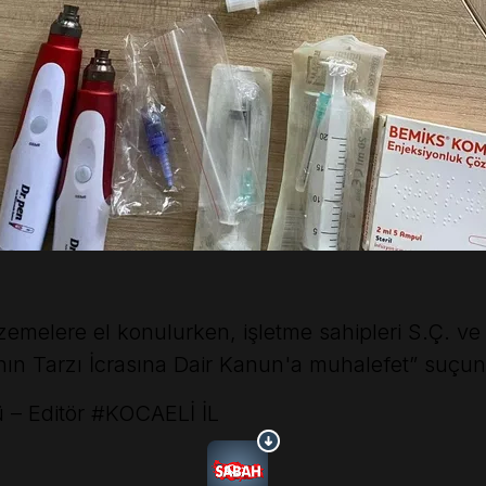
lzemelere el konulurken, işletme sahipleri S.Ç. ve 
ın Tarzı İcrasına Dair Kanun'a muhalefet” suçunda
 – Editör
#KOCAELİ İL