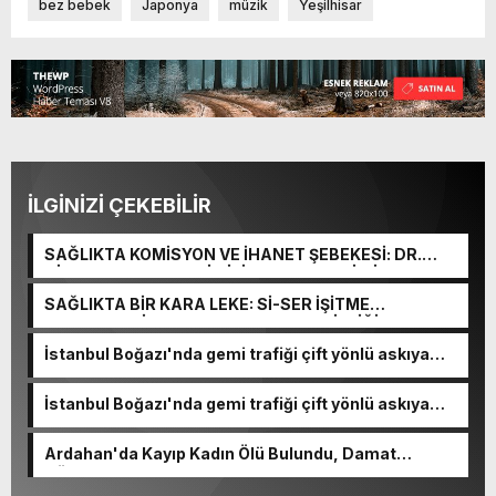
bez bebek
Japonya
müzik
Yeşilhisar
İLGİNİZİ ÇEKEBİLİR
SAĞLIKTA KOMİSYON VE İHANET ŞEBEKESİ: DR.
NİHAT URUÇ VE SEMİH İŞİTME MERKEZİ’NİN SGK
VURGUNU!
SAĞLIKTA BİR KARA LEKE: Sİ-SER İŞİTME
MERKEZLERİ VE MODERN UMUT TACİRLİĞİ
İstanbul Boğazı'nda gemi trafiği çift yönlü askıya
alındı
İstanbul Boğazı'nda gemi trafiği çift yönlü askıya
alındı
Ardahan'da Kayıp Kadın Ölü Bulundu, Damat
Gözaltında