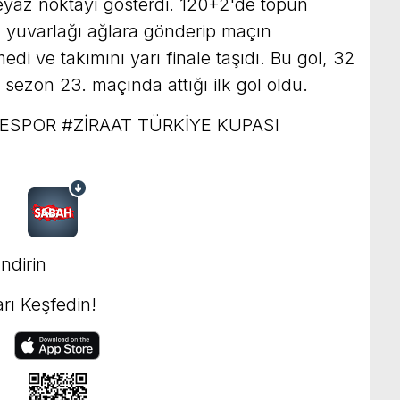
eyaz noktayı gösterdi. 120+2'de topun
 yuvarlağı ağlara gönderip maçın
edi ve takımını yarı finale taşıdı. Bu gol, 32
ezon 23. maçında attığı ilk gol oldu.
SPOR #ZİRAAT TÜRKİYE KUPASI
ndirin
rı Keşfedin!