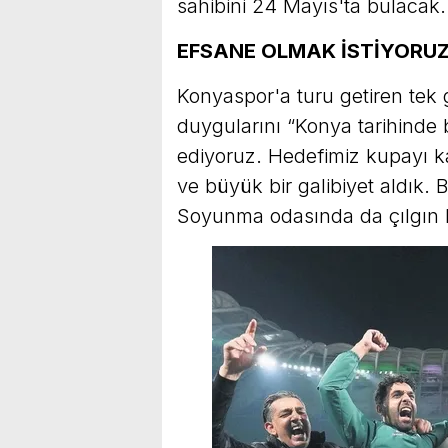
sahibini 24 Mayıs'ta bulacak.
EFSANE OLMAK İSTİYORU
Konyaspor'a turu getiren tek 
duygularını “Konya tarihinde
ediyoruz. Hedefimiz kupayı ka
ve büyük bir galibiyet aldık.
Soyunma odasında da çılgın bi