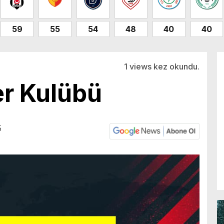
59
55
54
48
40
40
1 views kez okundu.
r Kulübü
5