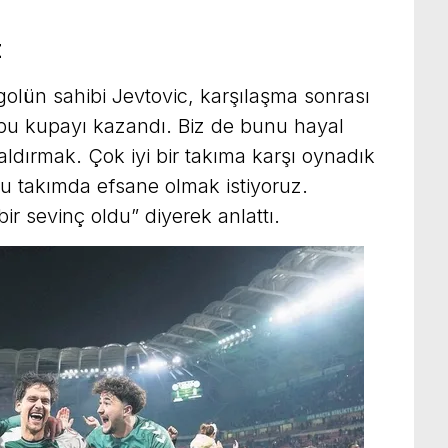
Z
golün sahibi Jevtovic, karşılaşma sonrası
 bu kupayı kazandı. Biz de bunu hayal
ldırmak. Çok iyi bir takıma karşı oynadık
 Bu takımda efsane olmak istiyoruz.
r sevinç oldu” diyerek anlattı.