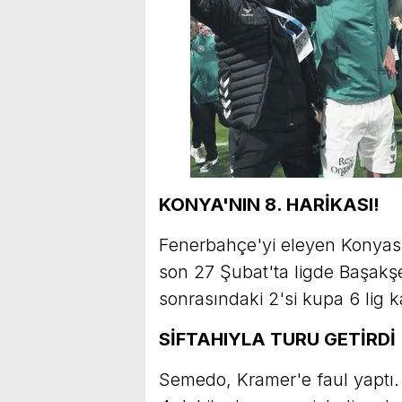
KONYA'NIN 8. HARİKASI!
Fenerbahçe'yi eleyen Konyaspo
son 27 Şubat'ta ligde Başakşe
sonrasındaki 2'si kupa 6 lig k
SİFTAHIYLA TURU GETİRDİ
Semedo, Kramer'e faul yaptı.