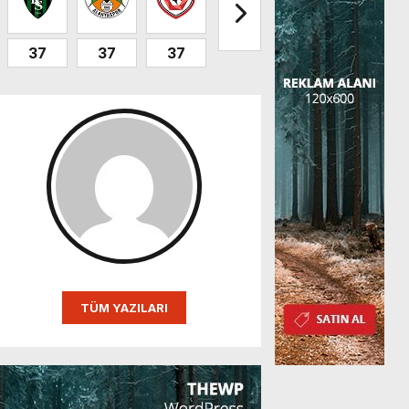
37
37
37
32
32
31
TÜM YAZILARI