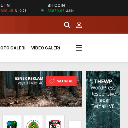
LTIN
BITCOIN
İĞİ
.828,45
81.870,97
% -0,28
2.664
tı kararı verildi
FOTO GALERİ
VIDEO GALERİ
boyunca etkili olacak
MERKEZİ’NİN SGK