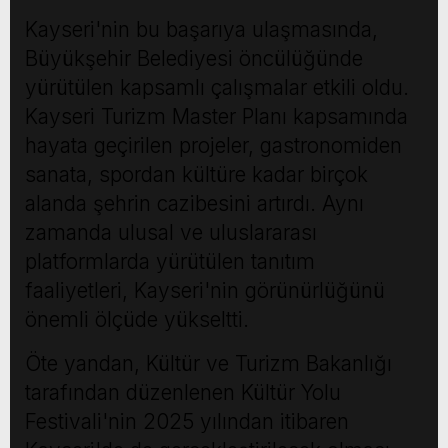
Kayseri'nin bu başarıya ulaşmasında,
Büyükşehir Belediyesi öncülüğünde
yürütülen kapsamlı çalışmalar etkili oldu.
Kayseri Turizm Master Planı kapsamında
hayata geçirilen projeler, gastronomiden
sanata, spordan kültüre kadar birçok
alanda şehrin cazibesini artırdı. Aynı
zamanda ulusal ve uluslararası
platformlarda yürütülen tanıtım
faaliyetleri, Kayseri'nin görünürlüğünü
önemli ölçüde yükseltti.
Öte yandan, Kültür ve Turizm Bakanlığı
tarafından düzenlenen Kültür Yolu
Festivali'nin 2025 yılından itibaren