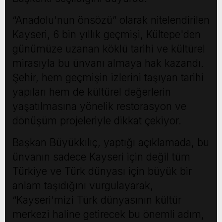
“Anadolu'nun önsözü” olarak nitelendirilen
Kayseri, 6 bin yıllık geçmişi, Kültepe'den
günümüze uzanan köklü tarihi ve kültürel
mirasıyla bu ünvanı almaya hak kazandı.
Şehir, hem geçmişin izlerini taşıyan tarihi
yapıları hem de kültürel değerlerin
yaşatılmasına yönelik restorasyon ve
dönüşüm projeleriyle dikkat çekiyor.
Başkan Büyükkılıç, yaptığı açıklamada, bu
ünvanın sadece Kayseri için değil tüm
Türkiye ve Türk dünyası için büyük bir
anlam taşıdığını vurgulayarak,
“Kayseri'mizi Türk dünyasının kültür
merkezi haline getirecek bu önemli adım,