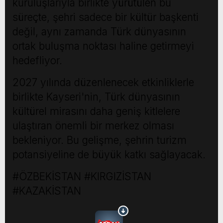
kuruluşlarıyla birlikte yürütülen bu
süreçte, şehri sadece bir kültür başkenti
değil, aynı zamanda Türk dünyasının
ortak buluşma noktası haline getirmeyi
hedefliyor.
2027 yılında düzenlenecek etkinliklerle
birlikte Kayseri'nin, Türk dünyasının
kültürel mirasını daha geniş kitlelere
ulaştıran önemli bir merkez olması
bekleniyor. Bu gelişme, şehrin turizm
potansiyeline de büyük katkı sağlayacak.
#ÖZBEKİSTAN #KIRGIZİSTAN
#KAZAKİSTAN