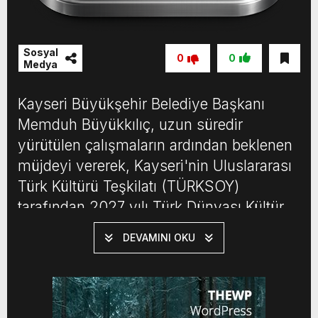
Sosyal
0
0
Medya
Kayseri Büyükşehir Belediye Başkanı
Memduh Büyükkılıç, uzun süredir
yürütülen çalışmaların ardından beklenen
müjdeyi vererek, Kayseri'nin Uluslararası
Türk Kültürü Teşkilatı (TÜRKSOY)
tarafından 2027 yılı Türk Dünyası Kültür
Başkenti seçildiğini duyurdu.
DEVAMINI OKU
“Anadolu'nun önsözü” olarak nitelendirilen
Kayseri, 6 bin yıllık geçmişi, Kültepe'den
günümüze uzanan köklü tarihi ve kültürel
mirasıyla bu ünvanı almaya hak kazandı.