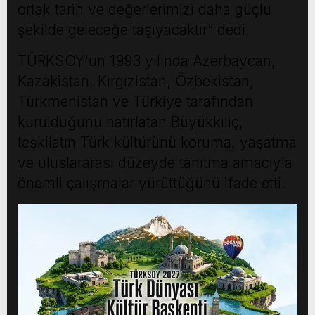
ortak tarih ve değerlerimizi daha güçlü
şekilde geleceğe taşıyacaktır” dedi.
TÜRKSOY'un 1993 yılında Azerbaycan,
Kazakistan, Kırgızistan, Özbekistan,
Türkmenistan ve Türkiye tarafından
kurulduğunu hatırlatan Büyükkılıç,
teşkilatın Türk kültürünü koruma, yaşatma
ve uluslararası düzeyde tanıtma amacıyla
önemli çalışmalar yürüttüğünü ifade etti.