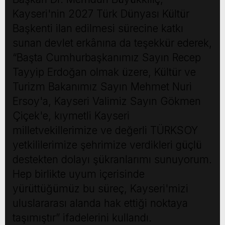
Kayseri'nin 2027 Türk Dünyası Kültür
Başkenti ilan edilmesi sürecine katkı
sunan devlet erkânına da teşekkür ederek,
“Başta Cumhurbaşkanımız Sayın Recep
Tayyip Erdoğan olmak üzere, Kültür ve
Turizm Bakanımız Sayın Mehmet Nuri
Ersoy'a, Kayseri Valimiz Sayın Gökmen
Çiçek'e, kıymetli Kayseri
milletvekillerimize ve değerli TÜRKSOY
yetkililerimize şehrimize verdikleri güçlü
destekten dolayı şükranlarımı sunuyorum.
Hep birlikte uyum içerisinde
yürüttüğümüz bu süreç, Kayseri'mizi
uluslararası alanda hak ettiği noktaya
taşımıştır” ifadelerini kullandı.