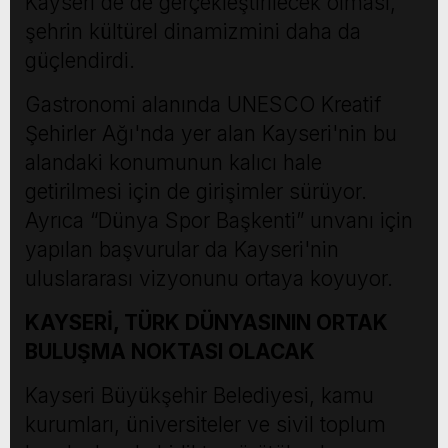
Kayseri'de de gerçekleştirilecek olması,
şehrin kültürel dinamizmini daha da
güçlendirdi.
Gastronomi alanında UNESCO Kreatif
Şehirler Ağı'nda yer alan Kayseri'nin bu
alandaki konumunun kalıcı hale
getirilmesi için de girişimler sürüyor.
Ayrıca “Dünya Spor Başkenti” unvanı için
yapılan başvurular da Kayseri'nin
uluslararası vizyonunu ortaya koyuyor.
KAYSERİ, TÜRK DÜNYASININ ORTAK
BULUŞMA NOKTASI OLACAK
Kayseri Büyükşehir Belediyesi, kamu
kurumları, üniversiteler ve sivil toplum