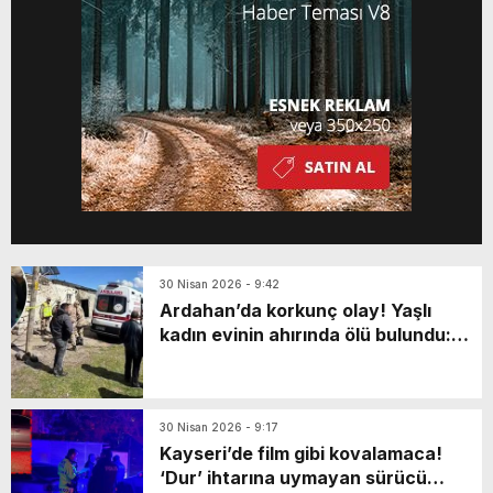
Şehir, hem geçmişin izlerini […]
30 Nisan 2026 - 9:42
Ardahan’da korkunç olay! Yaşlı
kadın evinin ahırında ölü bulundu:
Katili en yakınıymış…
30 Nisan 2026 - 9:17
Kayseri’de film gibi kovalamaca!
‘Dur’ ihtarına uymayan sürücü