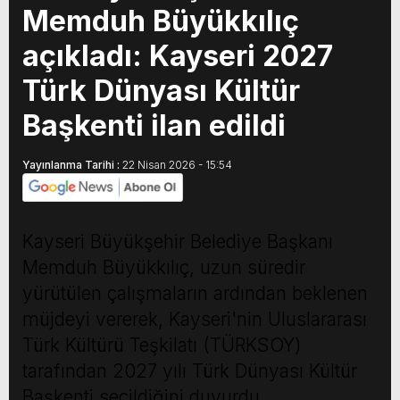
Memduh Büyükkılıç
açıkladı: Kayseri 2027
Türk Dünyası Kültür
Başkenti ilan edildi
Yayınlanma Tarihi :
22 Nisan 2026 - 15:54
Kayseri Büyükşehir Belediye Başkanı
Memduh Büyükkılıç, uzun süredir
yürütülen çalışmaların ardından beklenen
müjdeyi vererek, Kayseri'nin Uluslararası
Türk Kültürü Teşkilatı (TÜRKSOY)
tarafından 2027 yılı Türk Dünyası Kültür
Başkenti seçildiğini duyurdu.