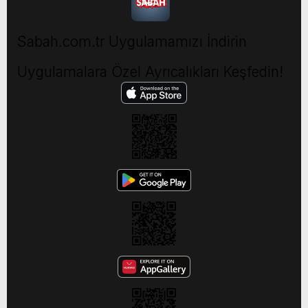
Sabah.com.tr Uygulamamızı İndirin
Uygulamalara Özel Ayrıcalıkları Keşfedin!