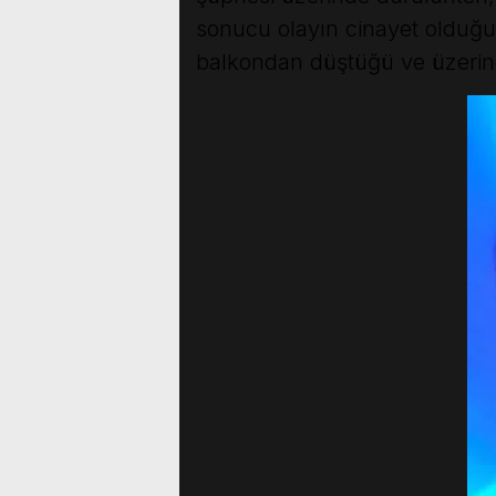
sonucu olayın cinayet olduğu 
balkondan düştüğü ve üzerine 