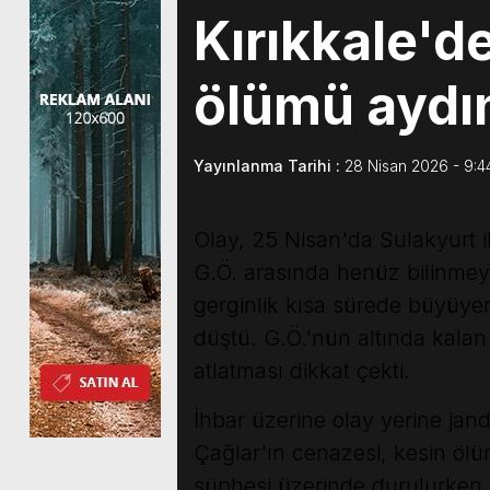
Kırıkkale'd
ölümü aydın
Yayınlanma Tarihi :
28 Nisan 2026 - 9:4
Olay, 25 Nisan'da Sulakyurt i
G.Ö. arasında henüz bilinmeyen
gerginlik kısa sürede büyüye
düştü. G.Ö.'nün altında kalan
atlatması dikkat çekti.
İhbar üzerine olay yerine jand
Çağlar'ın cenazesi, kesin ölüm
şüphesi üzerinde durulurken,