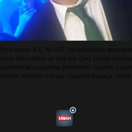
ına alınan A.Ç. ile G.Ö., jandarmadaki işlemleri
mece adli kontrol ve yurt dışı çıkış yasağı şartıyla
utuklanarak cezaevine gönderildi. Hayatını kay
emlerin ardından Faraşlı köyünde toprağa verildi. 