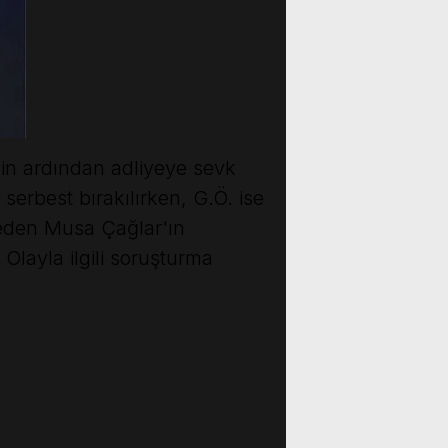
nin ardından adliyeye sevk
 serbest bırakılırken, G.Ö. ise
beden Musa Çağlar'ın
Olayla ilgili soruşturma