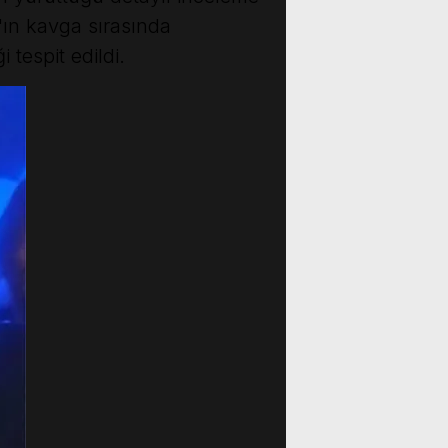
'ın kavga sırasında
tespit edildi.