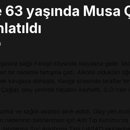
e 63 yaşında Musa Ç
latıldı
4
lçesine bağlı Faraşlı köyünde meydana geldi. İdd
 bir nedenle tartışma çıktı. Alkollü oldukları öğre
rek kavgaya dönüştü. Kavga sırasında taraflar bi
 Çağlar, olay yerinde hayatını kaybetti. G.Ö.'nün
arma ve sağlık ekipleri sevk edildi. Olay yeri in
 nedeninin belirlenmesi için Adli Tıp Kurumu'na ka
 Jandarma Suç Araştırma Timi (JASAT) ekiplerini