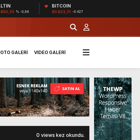
LTIN
BITCOIN
İĞİ
.860,55
80.823,31
% -0,66
-0.427
tı kararı verildi
FOTO GALERİ
VIDEO GALERİ
boyunca etkili olacak
MERKEZİ’NİN SGK
0 views kez okundu.