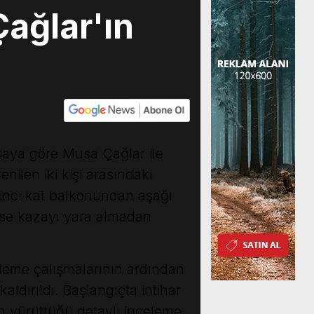
ağlar'ın
iaya göre Musa Çağlar ile
nilen iki kişi arasındaki
rinci kat balkonundan aşağı
 ise kazayı yara almadan
celeme çalışmalarının ardından
ldırıldı. Başlangıçta intihar
n yürüttüğü detaylı inceleme