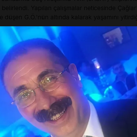
belirlendi. Yapılan çalışmalar neticesinde Çağlar
düşen G.Ö.'nün altında kalarak yaşamını yitirdiği 