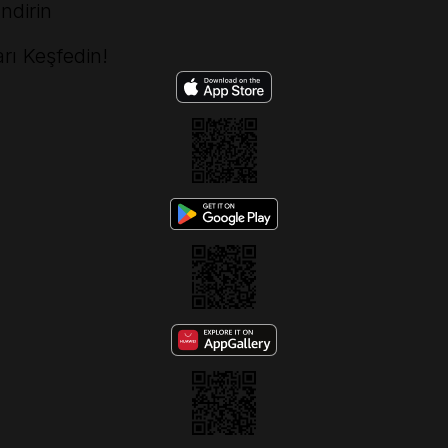
ndirin
rı Keşfedin!