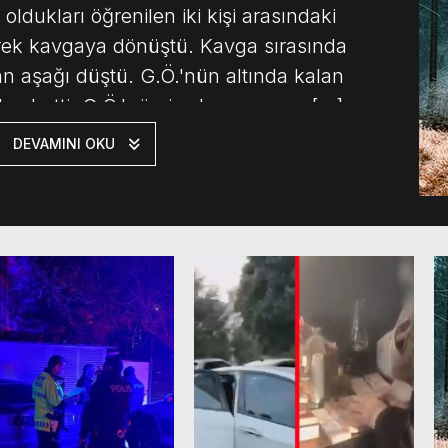
 oldukları öğrenilen iki kişi arasındaki
rek kavgaya dönüştü. Kavga sırasında
dan aşağı düştü. G.Ö.'nün altında kalan
kaybetti. G.Ö.'nün ise kazayı yara […]
DEVAMINI OKU