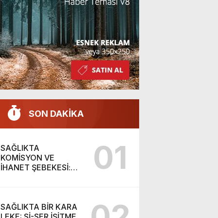
SON DAKİKA
01
SAĞLIKTA
KOMİSYON VE
İHANET ŞEBEKESİ:
DR. NİHAT URUÇ VE
SEMİH İŞİTME
MERKEZİ’NİN SGK
02
VURGUNU!
SAĞLIKTA BİR KARA
LEKE: Sİ-SER İŞİTME