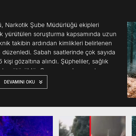
ü, Narkotik Şube Müdürlüğü ekipleri
lik yürütülen soruşturma kapsamında uzun
knik takibin ardından kimlikleri belirlenen
n düzenledi. Sabah saatlerinde çok sayıda
kişi gözaltına alındı. Şüpheliler, sağlık
yete götürüldü. Operasyonda, uyuşturucu
tarda maddeye el konuldu. Ele […]
DEVAMINI OKU