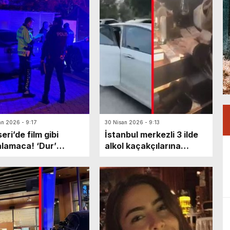
an 2026 - 9:17
30 Nisan 2026 - 9:13
eri’de film gibi
İstanbul merkezli 3 ilde
lamaca! ‘Dur’
alkol kaçakçılarına
rına uymayan sürücü
operasyon: 11 gözaltı
ette mahsur kaldı:
 olarak kaçarken…