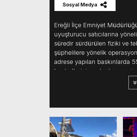
Sosyal Medya
Ereğli İlçe Emniyet Müdürlüğ
uyuşturucu satıcılarına yöne
süredir sürdürülen fiziki ve te
şüphelilere yönelik operasyo
adrese yapılan baskınlarda 55 
kontrollerinin ardından emni
ticaretine yönelik önemli mik