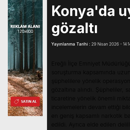
Konya'da u
gözaltı
Yayınlanma Tarihi :
29 Nisan 2026 - 14:1
Ereğli İlçe Emniyet Müdürlüğü
soruşturma kapsamında uzun sü
şüphelilere yönelik operasyon
gözaltına alındı. Şüpheliler,
ticaretine yönelik önemli mikt
incelemelerin devam ettiği bil
en geniş kapsamlı narkotik bas
edildi. Ayrıca elde edilen del