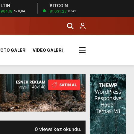
LTIN
BITCOIN
İĞİ
.964,18
81.631,23
% 0,84
0.142
tı kararı verildi
FOTO GALERİ
VIDEO GALERİ
boyunca etkili olacak
MERKEZİ’NİN SGK
0 views kez okundu.