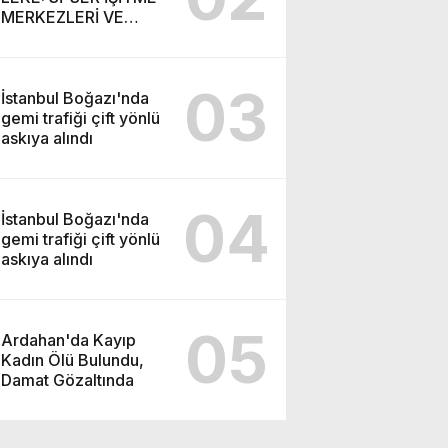
MERKEZLERİ VE
MODERN UMUT
TACİRLİĞİ
03
İstanbul Boğazı'nda
gemi trafiği çift yönlü
askıya alındı
04
İstanbul Boğazı'nda
gemi trafiği çift yönlü
askıya alındı
05
Ardahan'da Kayıp
Kadın Ölü Bulundu,
Damat Gözaltında