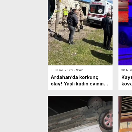
30 Nisan 2026 - 9:42
30 Nis
Ardahan’da korkunç
Kays
olay! Yaşlı kadın evinin
kova
ahırında ölü bulundu:
ihta
Katili en yakınıymış…
mark
Yaya