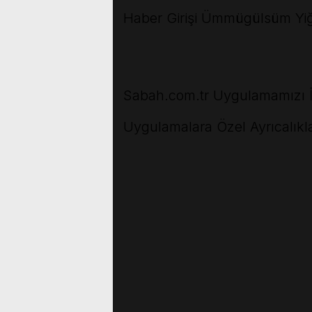
Haber Girişi
Ümmügülsüm Yiğit
Sabah.com.tr Uygulamamızı İ
Uygulamalara Özel Ayrıcalıkla