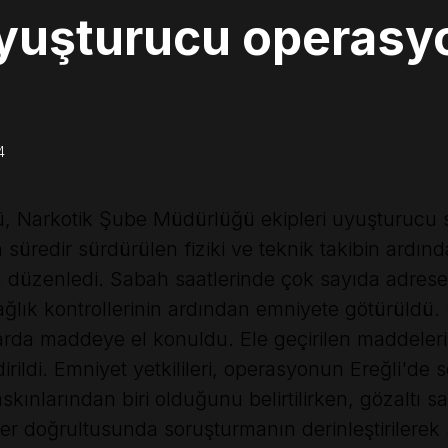
yuşturucu operasy
4
, Narkotik Şube Müdürlüğü ekipleri uyuşturucu sa
redir sürdürülen fiziki ve teknik takibin ardında
 düzenledi. Sabah saatlerinde çok sayıda adrese 
 sağlık kontrollerinin ardından emniyete götürüld
arda maddeye el konuldu. Ele geçirilen maddelerin
dirildi. Emniyet yetkilileri, operasyonun Ereğli'de
kınlarından biri olduğunu belirtilirken, gözaltı sa
iller doğrultusunda soruşturmanın derinleştirilerek