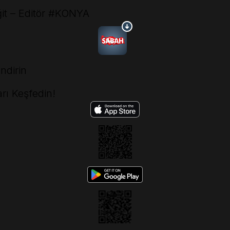
 – Editör
#KONYA
ndirin
rı Keşfedin!