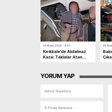
30 Nisan 2026 - 9:07
30 Nis
Kırıkkale’de Akılalmaz
Bakı
Kaza: Taklalar Atan
Çıka
Otomobilin Sürücüsü
6 Ya
Kaçtı, Yaşlı Çift
Dakikalarca Dil Döktü!
YORUM YAP