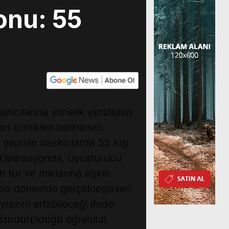
onu: 55
tıcılarına yönelik yürütülen
n kimlikleri belirlenen
yapılan baskınlarda 55 kişi
ü. Operasyonda, uyuşturucu
 tür ve miktarına ilişkin
 son dönemde gerçekleştirilen
yısının artabileceği ifade
 sürdürüldüğü öğrenildi.