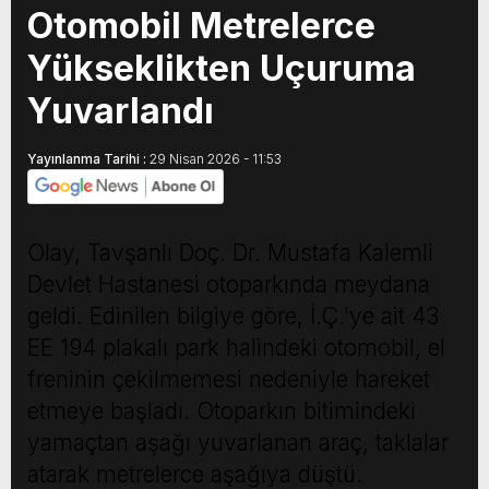
Otomobil Metrelerce
Yükseklikten Uçuruma
Yuvarlandı
Yayınlanma Tarihi :
29 Nisan 2026 - 11:53
Olay, Tavşanlı Doç. Dr. Mustafa Kalemli
Devlet Hastanesi otoparkında meydana
geldi. Edinilen bilgiye göre, İ.Ç.'ye ait 43
EE 194 plakalı park halindeki otomobil, el
freninin çekilmemesi nedeniyle hareket
etmeye başladı. Otoparkın bitimindeki
yamaçtan aşağı yuvarlanan araç, taklalar
atarak metrelerce aşağıya düştü.