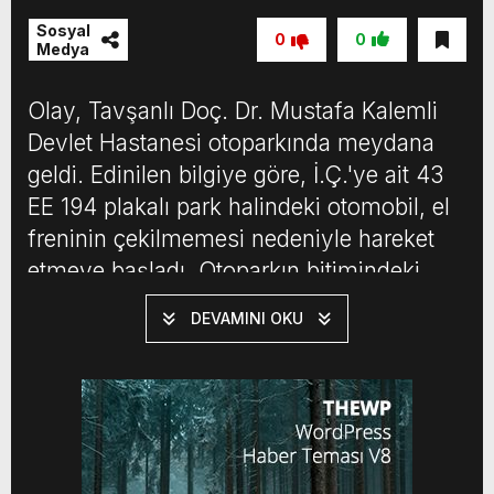
Sosyal
0
0
Medya
Olay, Tavşanlı Doç. Dr. Mustafa Kalemli
Devlet Hastanesi otoparkında meydana
geldi. Edinilen bilgiye göre, İ.Ç.'ye ait 43
EE 194 plakalı park halindeki otomobil, el
freninin çekilmemesi nedeniyle hareket
etmeye başladı. Otoparkın bitimindeki
yamaçtan aşağı yuvarlanan araç, taklalar
DEVAMINI OKU
atarak metrelerce aşağıya düştü.