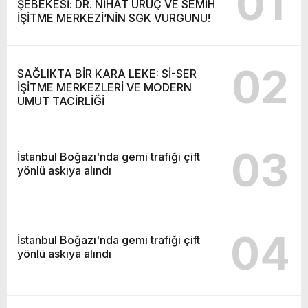
01
ŞEBEKESİ: DR. NİHAT URUÇ VE SEMİH
İŞİTME MERKEZİ’NİN SGK VURGUNU!
02
SAĞLIKTA BİR KARA LEKE: Sİ-SER
İŞİTME MERKEZLERİ VE MODERN
UMUT TACİRLİĞİ
03
İstanbul Boğazı'nda gemi trafiği çift
yönlü askıya alındı
04
İstanbul Boğazı'nda gemi trafiği çift
yönlü askıya alındı