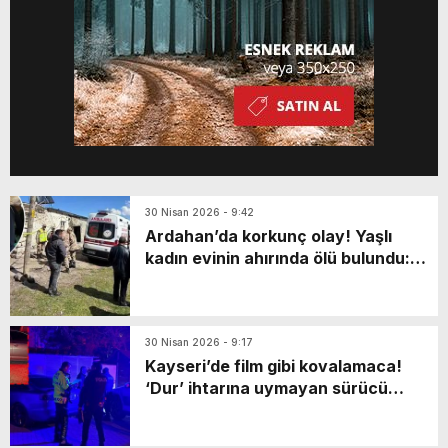
30 Nisan 2026 - 9:42
Ardahan’da korkunç olay! Yaşlı
kadın evinin ahırında ölü bulundu:
Katili en yakınıymış…
30 Nisan 2026 - 9:17
Kayseri’de film gibi kovalamaca!
‘Dur’ ihtarına uymayan sürücü
markette mahsur kaldı: Yaya olarak
kaçarken…