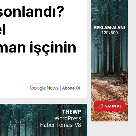
 sonlandı?
l
man işçinin