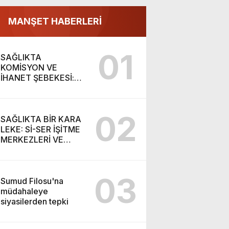
MANŞET HABERLERİ
01
SAĞLIKTA
KOMİSYON VE
İHANET ŞEBEKESİ:
DR. NİHAT URUÇ VE
SEMİH İŞİTME
MERKEZİ’NİN SGK
02
VURGUNU!
SAĞLIKTA BİR KARA
LEKE: Sİ-SER İŞİTME
MERKEZLERİ VE
MODERN UMUT
TACİRLİĞİ
03
Sumud Filosu'na
müdahaleye
siyasilerden tepki