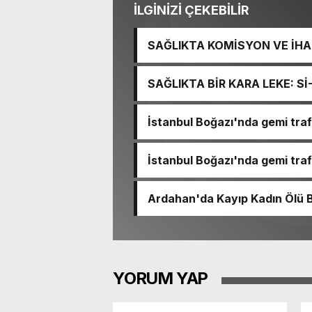
İLGİNİZİ ÇEKEBİLİR
SAĞLIKTA KOMİSYON VE İHAN
İŞİTME MERKEZİ’NİN SGK V
SAĞLIKTA BİR KARA LEKE: S
TACİRLİĞİ
İstanbul Boğazı'nda gemi trafi
İstanbul Boğazı'nda gemi trafi
Ardahan'da Kayıp Kadın Ölü 
YORUM YAP