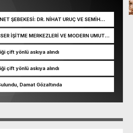
ET ŞEBEKESİ: DR. NİHAT URUÇ VE SEMİH
URGUNU!
İ-SER İŞİTME MERKEZLERİ VE MODERN UMUT
ği çift yönlü askıya alındı
ği çift yönlü askıya alındı
Bulundu, Damat Gözaltında