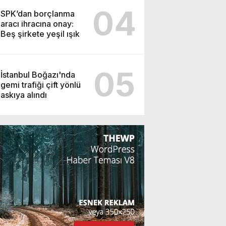
04
SPK’dan borçlanma
aracı ihracına onay:
Beş şirkete yeşil ışık
05
İstanbul Boğazı'nda
gemi trafiği çift yönlü
askıya alındı