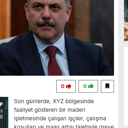
0
0
Son günlerde, XYZ bölgesinde
faaliyet gösteren bir maden
işletmesinde çalışan işçiler, çalışma
koşulları ve maaş artışı talebiyle greve