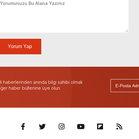
Yorum Yap
 haberlerinden anında bilgi sahibi olmak
 eğer haber bültenine üye olun.