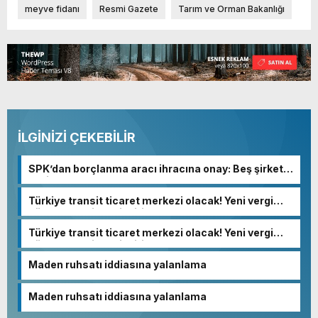
meyve fidanı
Resmi Gazete
Tarım ve Orman Bakanlığı
İLGİNİZİ ÇEKEBİLİR
SPK’dan borçlanma aracı ihracına onay: Beş şirkete
yeşil ışık
Türkiye transit ticaret merkezi olacak! Yeni vergi
düzenlemesindeki kritik detay…
Türkiye transit ticaret merkezi olacak! Yeni vergi
düzenlemesindeki kritik detay…
Maden ruhsatı iddiasına yalanlama
Maden ruhsatı iddiasına yalanlama