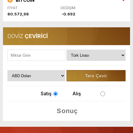
BITCOIN
FİYAT
DEĞİŞİM
80.572,98
-0.692
DÖVİZ
ÇEVİRİCİ
Satış
Alış