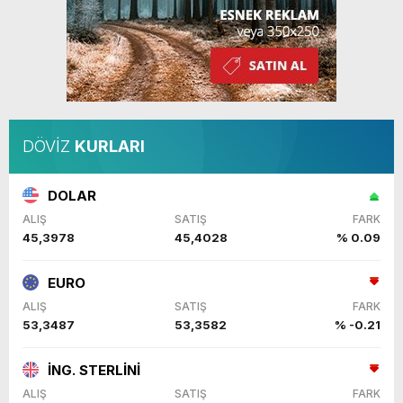
DÖVİZ
KURLARI
DOLAR
ALIŞ
SATIŞ
FARK
45,3978
45,4028
% 0.09
EURO
ALIŞ
SATIŞ
FARK
53,3487
53,3582
% -0.21
İNG. STERLİNİ
ALIŞ
SATIŞ
FARK