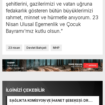
şehitlerini, gazilerimizi ve vatan uğruna
fedakarlık gösteren bütün büyüklerimizi
rahmet, minnet ve hürmetle anıyorum. 23
Nisan Ulusal Egemenlik ve Çocuk
Bayramı'mız kutlu olsun.”
23 nisan
Devlet Bahçeli
MHP
İLGİNİZİ ÇEKEBİLİR
SAĞLIKTA KOMİSYON VE İHANET ŞEBEKESİ: DR.
NİHAT URUÇ VE SEMİH İŞİTME MERKEZİ’NİN SGK