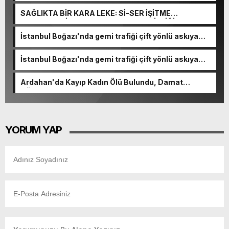
VURGUNU!
SAĞLIKTA BİR KARA LEKE: Sİ-SER İŞİTME
MERKEZLERİ VE MODERN UMUT TACİRLİĞİ
İstanbul Boğazı'nda gemi trafiği çift yönlü askıya
alındı
İstanbul Boğazı'nda gemi trafiği çift yönlü askıya
alındı
Ardahan'da Kayıp Kadın Ölü Bulundu, Damat
Gözaltında
YORUM YAP