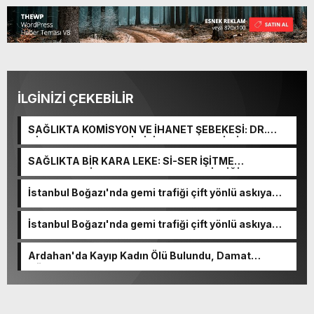
İLGİNİZİ ÇEKEBİLİR
SAĞLIKTA KOMİSYON VE İHANET ŞEBEKESİ: DR.
NİHAT URUÇ VE SEMİH İŞİTME MERKEZİ’NİN SGK
VURGUNU!
SAĞLIKTA BİR KARA LEKE: Sİ-SER İŞİTME
MERKEZLERİ VE MODERN UMUT TACİRLİĞİ
İstanbul Boğazı'nda gemi trafiği çift yönlü askıya
alındı
İstanbul Boğazı'nda gemi trafiği çift yönlü askıya
alındı
Ardahan'da Kayıp Kadın Ölü Bulundu, Damat
Gözaltında