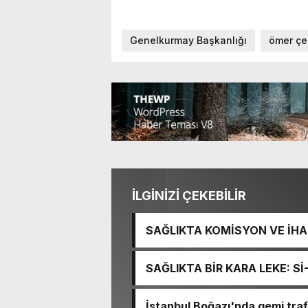
Genelkurmay Başkanlığı
ömer çe
İLGİNİZİ ÇEKEBİLİR
SAĞLIKTA KOMİSYON VE İHAN
İŞİTME MERKEZİ’NİN SGK V
SAĞLIKTA BİR KARA LEKE: S
TACİRLİĞİ
İstanbul Boğazı'nda gemi trafi