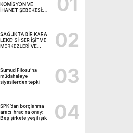
01
KOMİSYON VE
İHANET ŞEBEKESİ:
DR. NİHAT URUÇ VE
SEMİH İŞİTME
MERKEZİ’NİN SGK
02
VURGUNU!
SAĞLIKTA BİR KARA
LEKE: Sİ-SER İŞİTME
MERKEZLERİ VE
MODERN UMUT
TACİRLİĞİ
03
Sumud Filosu'na
müdahaleye
siyasilerden tepki
04
SPK’dan borçlanma
aracı ihracına onay:
Beş şirkete yeşil ışık