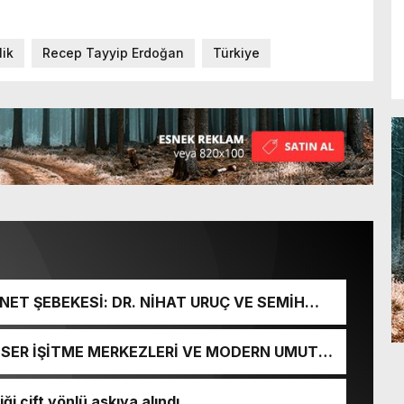
lik
Recep Tayyip Erdoğan
Türkiye
ET ŞEBEKESİ: DR. NİHAT URUÇ VE SEMİH
URGUNU!
İ-SER İŞİTME MERKEZLERİ VE MODERN UMUT
ği çift yönlü askıya alındı