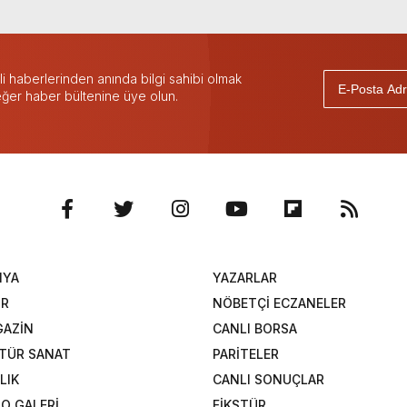
 haberlerinden anında bilgi sahibi olmak
 eğer haber bültenine üye olun.
NYA
YAZARLAR
OR
NÖBETÇİ ECZANELER
AZİN
CANLI BORSA
TÜR SANAT
PARİTELER
LIK
CANLI SONUÇLAR
O GALERİ
FİKSTÜR