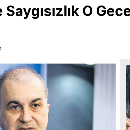
ye Saygısızlık O Gec
3