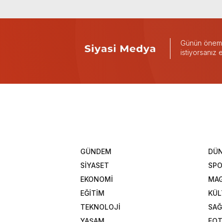
Günün önemli
istiyorsanız
GÜNDEM
DÜ
SİYASET
SP
EKONOMİ
MAG
EĞİTİM
KÜL
TEKNOLOJİ
SAĞ
YAŞAM
FOT