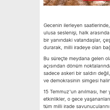
Gecenin ilerleyen saatlerin
ulusa seslenişi, halk arasında
bir yanındaki vatandaşlar, çeşi
durarak, milli iradeye olan bağl
Bu süreçte meydana gelen olay
açısından dönüm noktalarından
sadece askeri bir saldırı deği
ve demokrasinin simgesi halin
15 Temmuz'un anılması, her yıl 
etkinlikler, o gece yaşananlar
tüm milli irade savunucuların