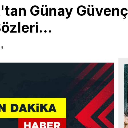
'tan Günay Güvenç
Sözleri…
29