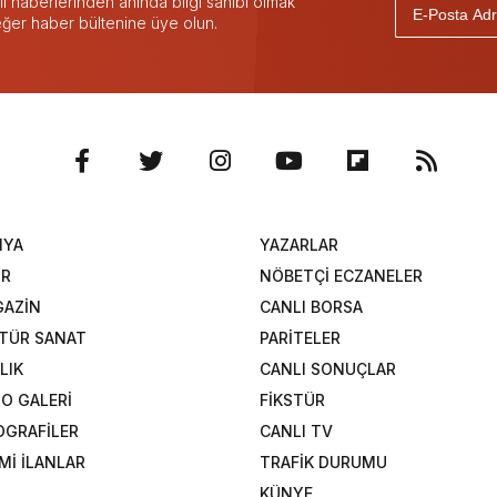
 haberlerinden anında bilgi sahibi olmak
 eğer haber bültenine üye olun.
NYA
YAZARLAR
OR
NÖBETÇİ ECZANELER
AZİN
CANLI BORSA
TÜR SANAT
PARİTELER
LIK
CANLI SONUÇLAR
O GALERİ
FİKSTÜR
OGRAFİLER
CANLI TV
Mİ İLANLAR
TRAFİK DURUMU
KÜNYE