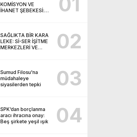
01
KOMİSYON VE
İHANET ŞEBEKESİ:
DR. NİHAT URUÇ VE
SEMİH İŞİTME
MERKEZİ’NİN SGK
02
VURGUNU!
SAĞLIKTA BİR KARA
LEKE: Sİ-SER İŞİTME
MERKEZLERİ VE
MODERN UMUT
TACİRLİĞİ
03
Sumud Filosu'na
müdahaleye
siyasilerden tepki
04
SPK’dan borçlanma
aracı ihracına onay:
Beş şirkete yeşil ışık