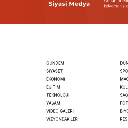
Günün önemli
istiyorsanız
GÜNDEM
DÜ
SİYASET
SP
EKONOMİ
MAG
EĞİTİM
KÜL
TEKNOLOJİ
SAĞ
YAŞAM
FOT
VIDEO GALERİ
BİY
VİZYONDAKİLER
RES