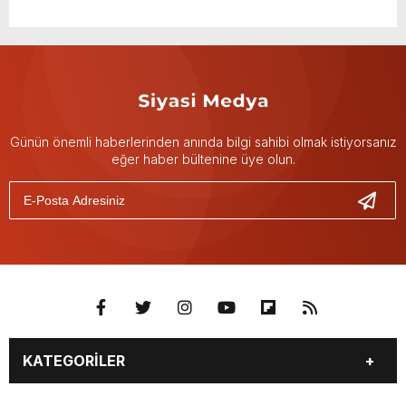
Günün önemli haberlerinden anında bilgi sahibi olmak istiyorsanız
eğer haber bültenine üye olun.
KATEGORİLER
GÜNDEM
DÜNYA