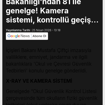
Bakanlığı'ndan 81 ile
genelge! Kamera
sistemi, kontrollü geçiş…
Yayınlanma Tarihi :
25 Nisan 2026 - 13:18
İçişleri Bakanı Mustafa Çiftçi imzasıyla
valiliklere, emniyet, jandarma ve ilgili
bakanlıklara 'Okul ve Çevresi Güvenlik
Tedbirleri' konulu genelge gönderildi.
X-RAY VE KAMERA SİSTEMİ
Genelgede “Okul Güvenlik Kontrol Listesi
çerçevesinde tüm okulların fiziki güvenlik
tedbirleri (okul yerleşke çevre duvarı,