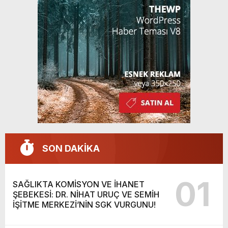
SON DAKİKA
01
SAĞLIKTA KOMİSYON VE İHANET
ŞEBEKESİ: DR. NİHAT URUÇ VE SEMİH
İŞİTME MERKEZİ’NİN SGK VURGUNU!