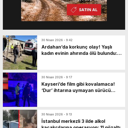
30 Nisan 2026 - 9:42
Ardahan’da korkunç olay! Yaşlı
kadın evinin ahırında ölü bulundu:
Katili en yakınıymış…
30 Nisan 2026 - 9:17
Kayseri’de film gibi kovalamaca!
‘Dur’ ihtarına uymayan sürücü
markette mahsur kaldı: Yaya olarak
kaçarken…
30 Nisan 2026 - 9:13
İstanbul merkezli 3 ilde alkol
kaçakçılarına operasyon: 11 gözaltı