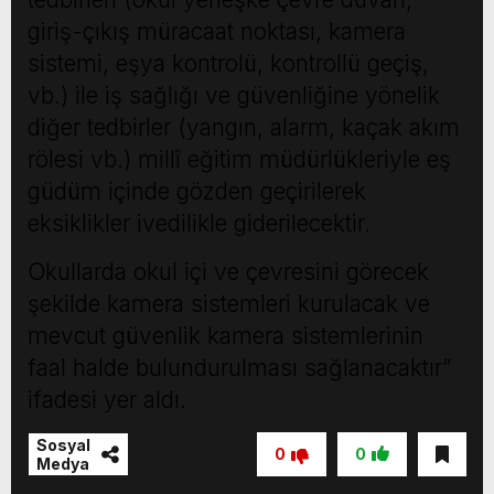
giriş-çıkış müracaat noktası, kamera
sistemi, eşya kontrolü, kontrollü geçiş,
vb.) ile iş sağlığı ve güvenliğine yönelik
diğer tedbirler (yangın, alarm, kaçak akım
rölesi vb.) millî eğitim müdürlükleriyle eş
güdüm içinde gözden geçirilerek
eksiklikler ivedilikle giderilecektir.
Okullarda okul içi ve çevresini görecek
şekilde kamera sistemleri kurulacak ve
mevcut güvenlik kamera sistemlerinin
faal halde bulundurulması sağlanacaktır”
ifadesi yer aldı.
Sosyal
0
0
Medya