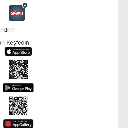
ndirin
rı Keşfedin!