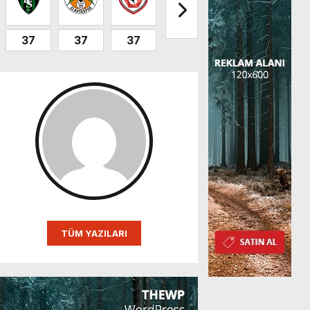
37
37
37
32
32
31
TÜM YAZILARI