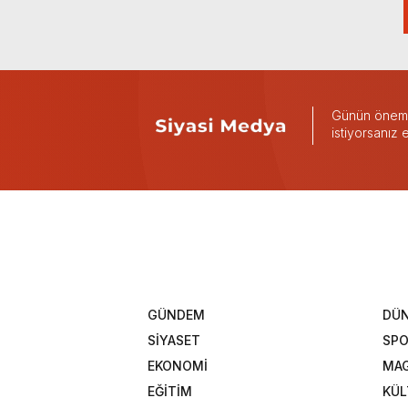
Günün önemli
istiyorsanız
GÜNDEM
DÜ
SİYASET
SP
EKONOMİ
MAG
EĞİTİM
KÜL