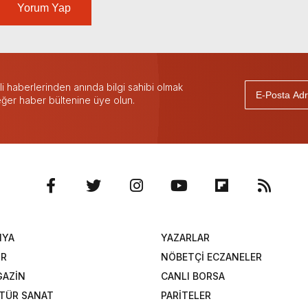
Yorum Yap
 haberlerinden anında bilgi sahibi olmak
 eğer haber bültenine üye olun.
NYA
YAZARLAR
OR
NÖBETÇİ ECZANELER
AZİN
CANLI BORSA
TÜR SANAT
PARİTELER