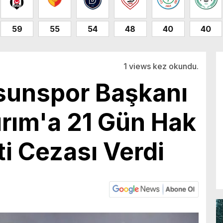
59
55
54
48
40
40
1 views kez okundu.
unspor Başkanı
ırım'a 21 Gün Hak
i Cezası Verdi
6