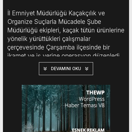
İl Emniyet Müdürlüğü Kaçakçılık ve
Organize Suçlarla Mücadele Şube
Müdürlüğü ekipleri, kaçak tütün ürünlerine
yönelik yürüttükleri çalışmalar
çerçevesinde Çarşamba ilçesinde bir
ikamet ve iş yerine operasyon düzenledi.
Yapılan aramalarda iş yerinde kurulan gizli
DEVAMINI OKU
düzenek dikkat çekti.