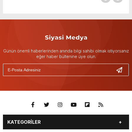
Günün önemli haberlerinden anında bilgi sahibi olmak istiyorsanız
eğer haber bültenine üye olun.
KATEGORİLER