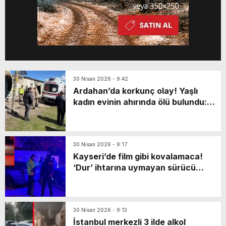
30 Nisan 2026 - 9:42
Ardahan’da korkunç olay! Yaşlı
kadın evinin ahırında ölü bulundu:
Katili en yakınıymış…
30 Nisan 2026 - 9:17
Kayseri’de film gibi kovalamaca!
‘Dur’ ihtarına uymayan sürücü
markette mahsur kaldı: Yaya olarak
kaçarken…
30 Nisan 2026 - 9:13
İstanbul merkezli 3 ilde alkol