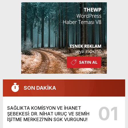
SON DAKİKA
01
SAĞLIKTA KOMİSYON VE İHANET
ŞEBEKESİ: DR. NİHAT URUÇ VE SEMİH
İŞİTME MERKEZİ’NİN SGK VURGUNU!