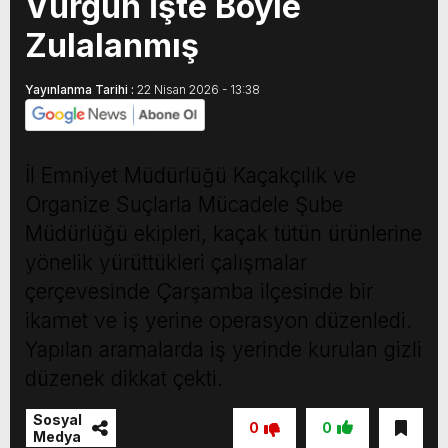
Vurgun İşte Böyle
Zulalanmış
Yayınlanma Tarihi :
22 Nisan 2026 - 13:38
İl Emniyet Müdürlüğü Kaçakçılık ve
Organize Suçlarla Mücadele Şube
Müdürlüğü ekipleri, kaçak tütün ürünlerine
yönelik yürüttükleri çalışmalar
çerçevesinde Çarşamba ilçesinde bir
ikamet ve iş yerine operasyon düzenledi.
Yapılan aramalarda iş yerinde kurulan gizli
düzenek dikkat çekti.
Sosyal
0
0
Medya