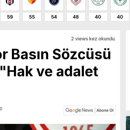
59
55
54
48
40
40
2 views kez okundu.
r Basın Sözcüsü
 "Hak ve adalet
30