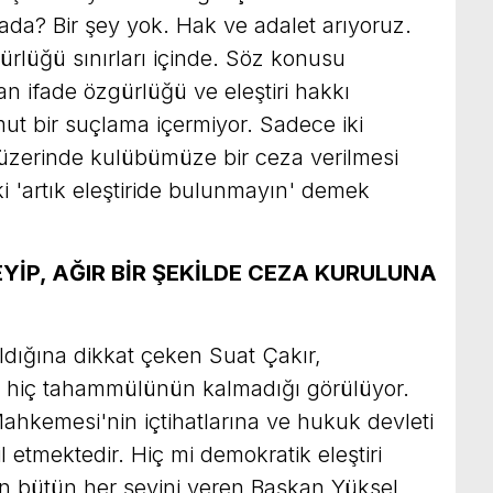
rada? Bir şey yok. Hak ve adalet arıyoruz.
ürlüğü sınırları içinde. Söz konusu
an ifade özgürlüğü ve eleştiri hakkı
t bir suçlama içermiyor. Sadece iki
 üzerinde kulübümüze bir ceza verilmesi
 'artık eleştiride bulunmayın' demek
EYİP, AĞIR BİR ŞEKİLDE CEZA KURULUNA
ıldığına dikkat çeken Suat Çakır,
ye hiç tahammülünün kalmadığı görülüyor.
ahkemesi'nin içtihatlarına ve hukuk devleti
il etmektedir. Hiç mi demokratik eleştiri
 bütün her şeyini veren Başkan Yüksel