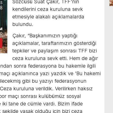
Sözcüsü Suat Çakır, TFF'nin
kendilerini ceza kuruluna sevk
etmesiyle alakalı açıklamalarda
bulundu.
Çakır, “Başkanımızın yaptığı
açıklamalar, taraftarımızın gösterdiği
tepkiler ve paylaşım sonrası TFF bizi
ceza kuruluna sevk etti. Hem de ağır
çından sonra federasyona bu hakemle ilgili
 maçı açıklanınca yazı yazdık ve 'Bu hakemi
bilecekmiş gibi bu yazıyı federasyonun
eza kuruluna verildik. Verilirken haksız
spor maçı sonrası kulübümüz sosyal
 iki tane de cümle vardı. Bizim ifade
ekilde yasak olduğu için bizi ceza