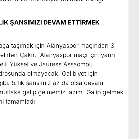
LİK ŞANSIMIZI DEVAM ETTİRMEK
 maça taşımak için Alanyaspor maçından 3
belirten Çakır, “Alanyaspor maçı için yarın
Celil Yüksel ve Jauress Assaomou
drosunda olmayacak. Galibiyet için
ibi. 5.'lik şansımız az da olsa devam
 mutlaka galip gelmemiz lazım. Galip gelmek
ini tamamladı.