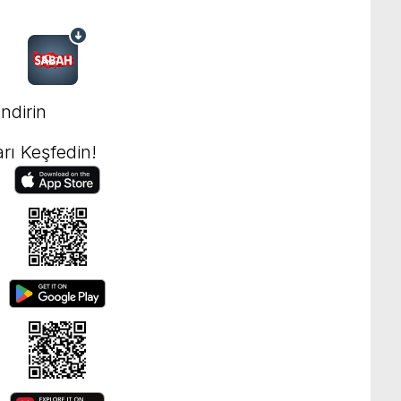
ndirin
rı Keşfedin!