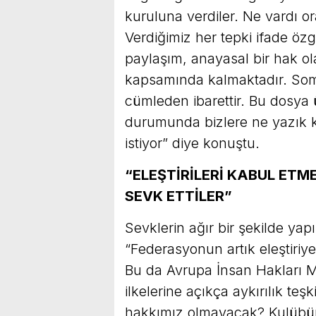
kuruluna verdiler. Ne vardı o
Verdiğimiz her tepki ifade özg
paylaşım, anayasal bir hak ol
kapsamında kalmaktadır. Somu
cümleden ibarettir. Bu dosya
durumunda bizlere ne yazık ki
istiyor” diye konuştu.
“ELEŞTİRİLERİ KABUL ETM
SEVK ETTİLER”
Sevklerin ağır bir şekilde yap
“Federasyonun artık eleştiri
Bu da Avrupa İnsan Hakları M
ilkelerine açıkça aykırılık teşk
hakkımız olmayacak? Kulübün