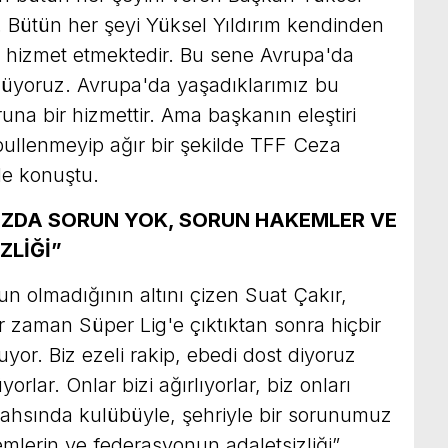
r. Bütün her şeyi Yüksel Yıldırım kendinden
e hizmet etmektedir. Bu sene Avrupa'da
ylüyoruz. Avrupa'da yaşadıklarımız bu
runa bir hizmettir. Ama başkanın eleştiri
bullenmeyip ağır bir şekilde TFF Ceza
de konuştu.
IZDA SORUN YOK, SORUN HAKEMLER VE
ZLİĞİ”
un olmadığının altını çizen Suat Çakır,
r zaman Süper Lig'e çıktıktan sonra hiçbir
yor. Biz ezeli rakip, ebedi dost diyoruz
orlar. Onlar bizi ağırlıyorlar, biz onları
şahsında kulübüyle, şehriyle bir sorunumuz
lerin ve federasyonun adaletsizliği”