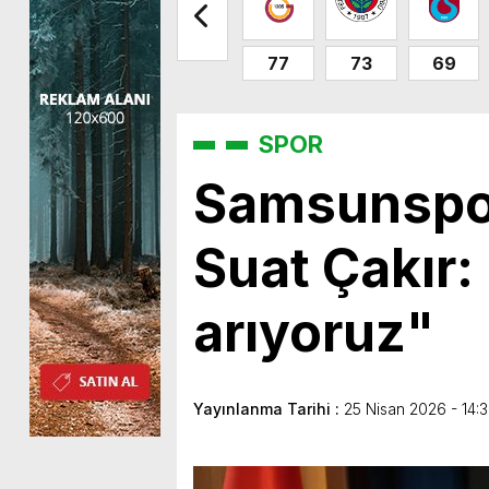
77
73
69
SPOR
Samsunspo
Suat Çakır:
arıyoruz"
Yayınlanma Tarihi :
25 Nisan 2026 - 14: