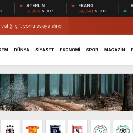
 İHANET ŞEBEKESİ: DR. NİHAT URUÇ VE SEMİH İŞİTME 
STERLIN
FRANG
A
61,3615
58,0541
6
8
% -0.17
% -0.17
KE: Sİ-SER İŞİTME MERKEZLERİ VE MODERN UMUT TACİRL
rafiği çift yönlü askıya alındı
rafiği çift yönlü askıya alındı
Ölü Bulundu, Damat Gözaltında
DEM
DÜNYA
SİYASET
EKONOMİ
SPOR
MAGAZİN
ya Büyükşehir Belediyesi'ne operasyon! 34 kişi hakkında gözal
kşehir Belediyesi'ne yönelik yeni operasyon: Gözaltılar var
ek'in gelini Zuhal Böcek gözaltına alındı
Meteoroloji saat verdi… Gök gürültülü sağanak geliyor! 5 gün 
şturucu Ele Geçirildi: 2 Kişi Gözaltı
 İHANET ŞEBEKESİ: DR. NİHAT URUÇ VE SEMİH İŞİTME 