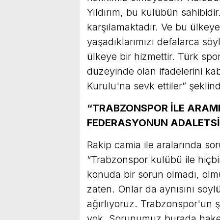
Yıldırım, bu kulübün sahibidi
karşılamaktadır. Ve bu ülkey
yaşadıklarımızı defalarca sö
ülkeye bir hizmettir. Türk spo
düzeyinde olan ifadelerini ka
Kurulu'na sevk ettiler” şeklin
“TRABZONSPOR İLE ARAM
FEDERASYONUN ADALETSİ
Rakip camia ile aralarında sor
“Trabzonspor kulübü ile hiçbi
konuda bir sorun olmadı, olmu
zaten. Onlar da aynısını söylüy
ağırlıyoruz. Trabzonspor'un 
yok. Sorunumuz burada hakem