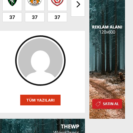
37
37
37
32
32
31
TÜM YAZILARI