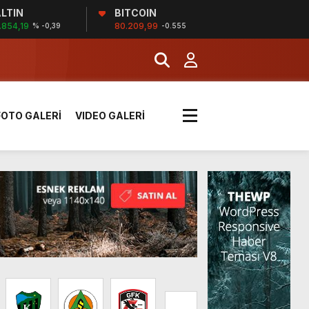
MERKEZİ’NİN SGK
LTIN
BITCOIN
.854,19
80.209,99
% -0,39
-0.555
İĞİ
FOTO GALERİ
VIDEO GALERİ
tı kararı verildi
boyunca etkili olacak
MERKEZİ’NİN SGK