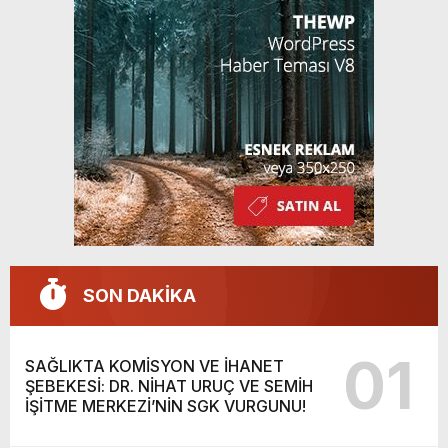
SON DAKİKA
01
SAĞLIKTA KOMİSYON VE İHANET
ŞEBEKESİ: DR. NİHAT URUÇ VE SEMİH
İŞİTME MERKEZİ’NİN SGK VURGUNU!