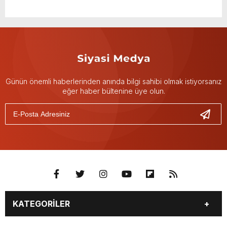
Günün önemli haberlerinden anında bilgi sahibi olmak istiyorsanız
eğer haber bültenine üye olun.
KATEGORİLER