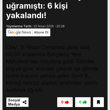
uğramıştı: 6 kişi
yakalandı!
Yayınlanma Tarihi :
22 Nisan 2026 - 20:28
Olay, 18 Nisan Cumartesi günü saat
08.00 sıralarında Bahçeköy Yeni
Mahallesi'nde meydana geldi. Edinilen
bilgiye göre, evinden çıkarak işe gitmek
üzere aracının yanına gelen Sami B.,
kimliği belirsiz şüpheli tarafından silahlı
saldırıya uğradı.
Sosyal
0
0
Medya