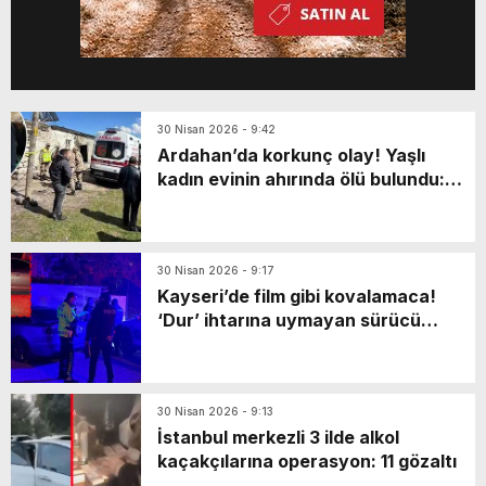
30 Nisan 2026 - 9:42
Ardahan’da korkunç olay! Yaşlı
kadın evinin ahırında ölü bulundu:
Katili en yakınıymış…
30 Nisan 2026 - 9:17
Kayseri’de film gibi kovalamaca!
‘Dur’ ihtarına uymayan sürücü
markette mahsur kaldı: Yaya olarak
kaçarken…
30 Nisan 2026 - 9:13
İstanbul merkezli 3 ilde alkol
kaçakçılarına operasyon: 11 gözaltı