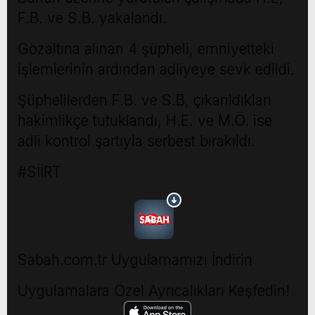
F.B. ve S.B. yakalandı.
Gözaltına alınan 4 şüpheli, emniyetteki
işlemlerinin ardından adliyeye sevk edildi.
Şüphelilerden F.B. ve S.B, çıkarıldıkları
hakimlikçe tutuklandı, H.E. ve M.Ö. ise
adli kontrol şartıyla serbest bırakıldı.
#SİİRT
Sabah.com.tr Uygulamamızı İndirin
Uygulamalara Özel Ayrıcalıkları Keşfedin!