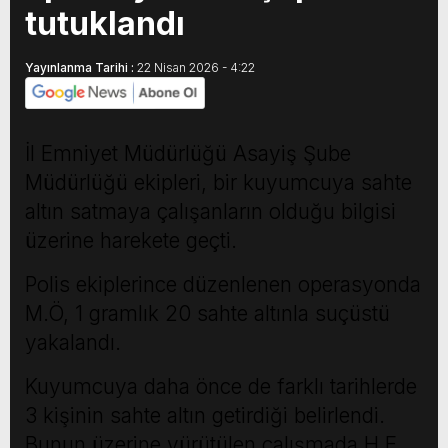
tutuklandı
Yayınlanma Tarihi :
22 Nisan 2026 - 4:22
İl Emniyet Müdürlüğü Asayiş Şube
Müdürlüğü ekipleri, bir kuyumcuya sahte
altın satmaya çalışanların olduğu bilgisi
üzerine harekete geçti.
Polis ekiplerince düzenlenen operasyonda
M.Ö, 1 gramlık 20 sahte altınla suçüstü
yakalandı.
Kuyumcuya daha önce de farklı tarihlerde
3 kişinin sahte altın getirdiği belirlendi.
Bunun üzerine yürütülen çalışmada H.E,