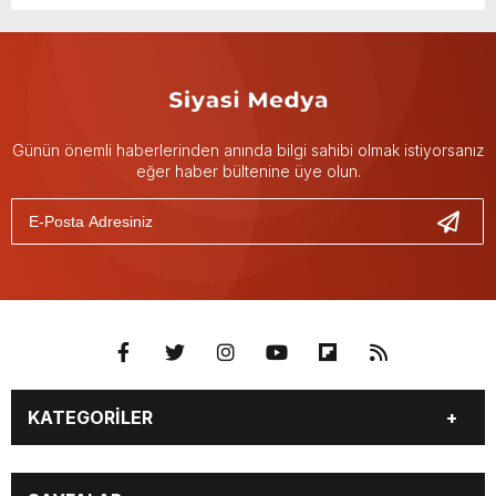
Günün önemli haberlerinden anında bilgi sahibi olmak istiyorsanız
eğer haber bültenine üye olun.
KATEGORİLER
GÜNDEM
DÜNYA