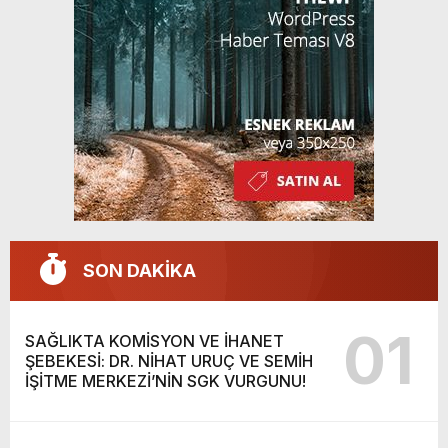
SON DAKİKA
01
SAĞLIKTA KOMİSYON VE İHANET
ŞEBEKESİ: DR. NİHAT URUÇ VE SEMİH
İŞİTME MERKEZİ’NİN SGK VURGUNU!