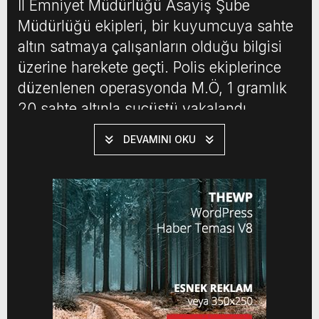
İl Emniyet Müdürlüğü Asayiş Şube
Müdürlüğü ekipleri, bir kuyumcuya sahte
altın satmaya çalışanların olduğu bilgisi
üzerine harekete geçti. Polis ekiplerince
düzenlenen operasyonda M.Ö, 1 gramlık
20 sahte altınla suçüstü yakalandı.
Kuyumcuya daha önce de farklı tarihlerde
DEVAMINI OKU
3 kişinin sahte altın getirdiği belirlendi.
Bunun üzerine yürütülen çalışmada H.E,
F.B. ve S.B. yakalandı. Gözaltına alınan 4
şüpheli, […]