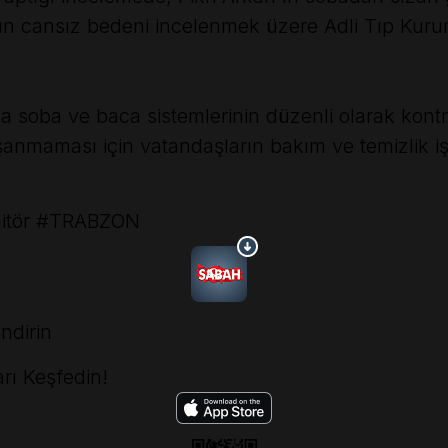
n'ın cansız bedeni incelenmek üzere Adli Tıp Kurum
ında soba ve baca sistemlerinin düzenli olarak kontr
şanmaması için vatandaşların bakım ve temizlik i
itör
#TRABZON
ndirin
rı Keşfedin!