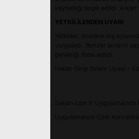
kaybettiği tespit edildi. Arka
YETKİLİLERDEN UYARI
Yetkililer, özellikle kış aylar
vurguladı. Benzer acıların ya
gerektiği ifade edildi.
Haber Girişi
Sinem Uysal – Ed
Sabah.com.tr Uygulamamızı İ
Uygulamalara Özel Ayrıcalıkla