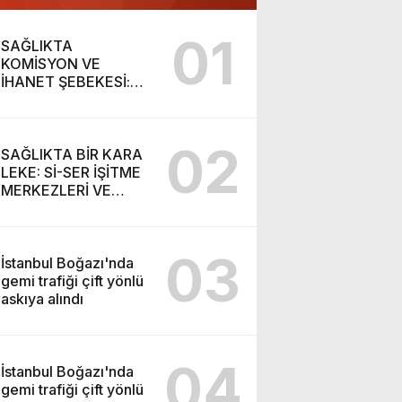
01
SAĞLIKTA
KOMİSYON VE
İHANET ŞEBEKESİ:
DR. NİHAT URUÇ VE
SEMİH İŞİTME
MERKEZİ’NİN SGK
02
VURGUNU!
SAĞLIKTA BİR KARA
LEKE: Sİ-SER İŞİTME
MERKEZLERİ VE
MODERN UMUT
TACİRLİĞİ
03
İstanbul Boğazı'nda
gemi trafiği çift yönlü
askıya alındı
04
İstanbul Boğazı'nda
gemi trafiği çift yönlü