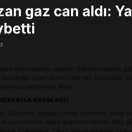
an gaz can aldı: Y
ybetti
02
şüstü Mahallesinde yaşandı. Edinilen bilgilere gör
a borulardan çıkan dumanı fark etti. Durumdan ş
 borusu getirmesini istedi.
NZARAYLA KARŞILAŞTI
ğlu Süleyman, babasını yerde hareketsiz halde 
 durumu hemen sağlık ekiplerine bildirdi. Olay y
n yaptığı incelemede, Fikri Arkan'ın sobadan sızan