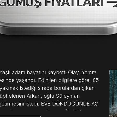
Yaşlı adam hayatını kaybetti Olay, Yomra
sinde yaşandı. Edinilen bilgilere göre, 85
 yakmak istediği sırada borulardan çıkan
şüphelenen Arkan, oğlu Süleyman
 getirmesini istedi. EVE DÖNDÜĞÜNDE ACI
a süre sonra eve dönen oğlu Süleyman,