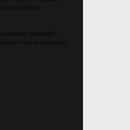
u'na kaldırıldı.
ol edilmesi gerektiğini
şlemlerini ihmal etmemesi