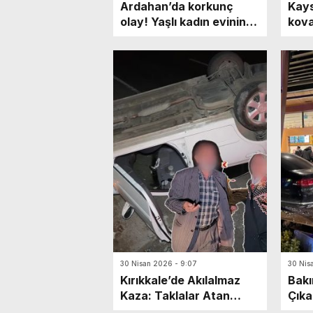
Ardahan’da korkunç
Kays
olay! Yaşlı kadın evinin
kova
ahırında ölü bulundu:
ihta
Katili en yakınıymış…
mark
Yaya
30 Nisan 2026 - 9:07
30 Nis
Kırıkkale’de Akılalmaz
Bakı
Kaza: Taklalar Atan
Çıka
Otomobilin Sürücüsü
6 Ya