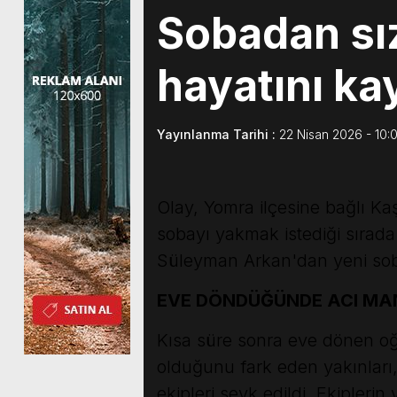
Sobadan sız
hayatını ka
Yayınlanma Tarihi :
22 Nisan 2026 - 10:
Olay, Yomra ilçesine bağlı Ka
sobayı yakmak istediği sırad
Süleyman Arkan'dan yeni soba
EVE DÖNDÜĞÜNDE ACI MA
Kısa süre sonra eve dönen o
olduğunu fark eden yakınları,
ekipleri sevk edildi. Ekipleri