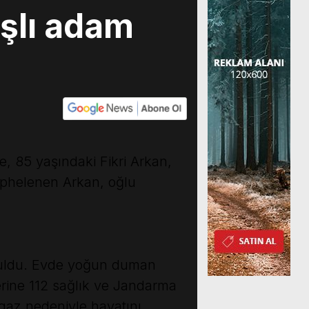
aşlı adam
e, 85 yaşındaki Fikri Arkan,
üphelenen Arkan, oğlu
buldu. Evde yoğun duman
erine 112 sağlık ve Jandarma
 gaz nedeniyle hayatını