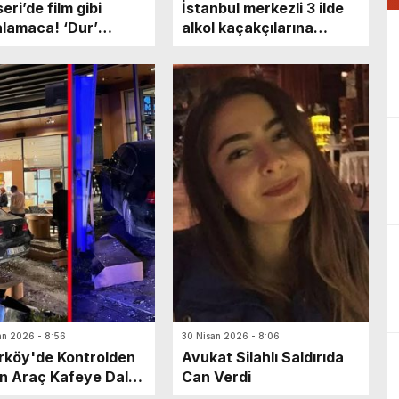
eri’de film gibi
İstanbul merkezli 3 ilde
lamaca! ‘Dur’
alkol kaçakçılarına
rına uymayan sürücü
operasyon: 11 gözaltı
ette mahsur kaldı:
 olarak kaçarken…
an 2026 - 8:56
30 Nisan 2026 - 8:06
rköy'de Kontrolden
Avukat Silahlı Saldırıda
n Araç Kafeye Daldı:
Can Verdi
ralı