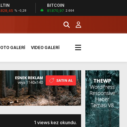
LTIN
BITCOIN
İĞİ
.828,45
81.870,97
% -0,28
2.664
tı kararı verildi
FOTO GALERİ
VIDEO GALERİ
boyunca etkili olacak
MERKEZİ’NİN SGK
1 views kez okundu.