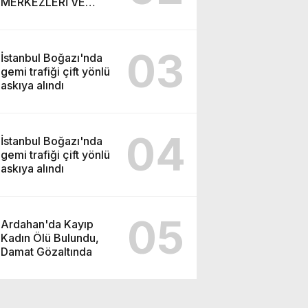
MERKEZLERİ VE
MODERN UMUT
TACİRLİĞİ
03
İstanbul Boğazı'nda
gemi trafiği çift yönlü
askıya alındı
04
İstanbul Boğazı'nda
gemi trafiği çift yönlü
askıya alındı
05
Ardahan'da Kayıp
Kadın Ölü Bulundu,
Damat Gözaltında