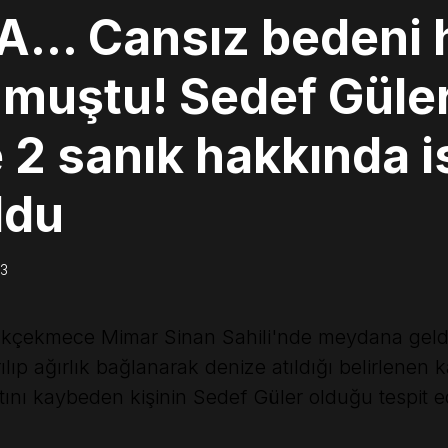
… Cansız bedeni ha
nmuştu! Sedef Güle
 2 sanık hakkında 
ldu
33
kçekmece Mimar Sinan Sahili'nde meydana geldi. 
lıp ağırlık bağlanarak denize atıldığı belirlenen 
tını kaybeden kişinin Sedef Güler olduğu tespit ed