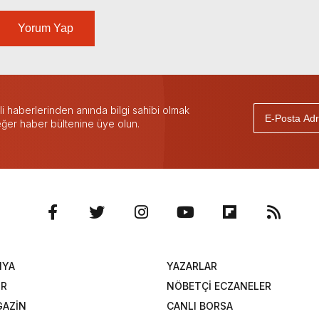
Yorum Yap
 haberlerinden anında bilgi sahibi olmak
 eğer haber bültenine üye olun.
NYA
YAZARLAR
OR
NÖBETÇİ ECZANELER
AZİN
CANLI BORSA