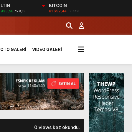
LTIN
BITCOIN
MERKEZİ’NİN SGK
.933,58
81.652,44
% 0,39
-0.689
İĞİ
FOTO GALERİ
VIDEO GALERİ
tı kararı verildi
boyunca etkili olacak
MERKEZİ’NİN SGK
0 views kez okundu.