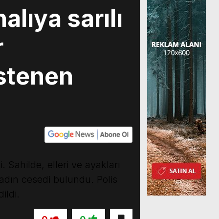
lıya sarılı
r
istenen
Sahilde, elleri ve ayakları
kadın cesedi bulundu. Polis
ildi.