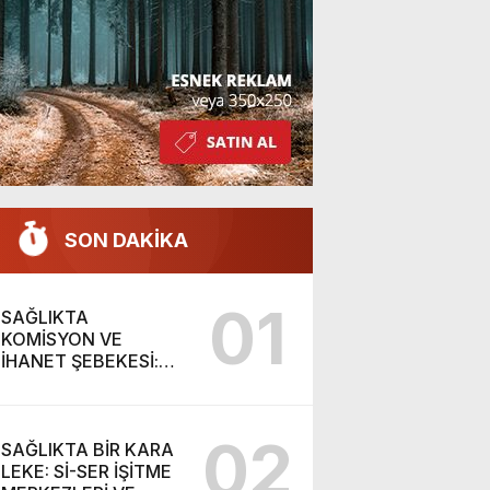
SON DAKİKA
01
SAĞLIKTA
KOMİSYON VE
İHANET ŞEBEKESİ:
DR. NİHAT URUÇ VE
SEMİH İŞİTME
MERKEZİ’NİN SGK
02
VURGUNU!
SAĞLIKTA BİR KARA
LEKE: Sİ-SER İŞİTME