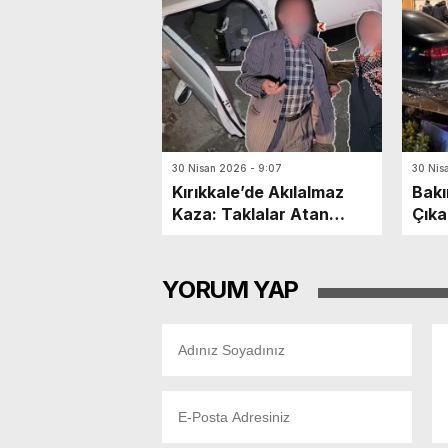
30 Nisan 2026 - 9:07
30 Nis
Kırıkkale’de Akılalmaz
Bakı
Kaza: Taklalar Atan
Çıka
Otomobilin Sürücüsü
6 Ya
Kaçtı, Yaşlı Çift
Dakikalarca Dil Döktü!
YORUM YAP