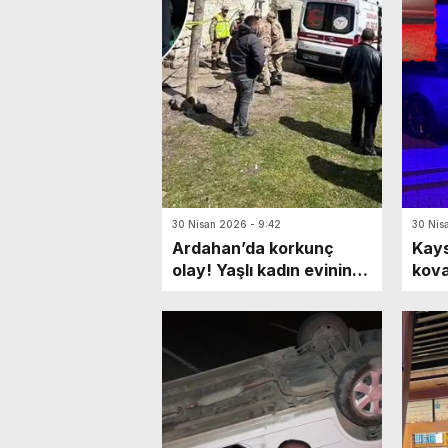
30 Nisan 2026 - 9:42
30 Nis
Ardahan’da korkunç
Kays
olay! Yaşlı kadın evinin
kova
ahırında ölü bulundu:
ihta
Katili en yakınıymış…
mark
Yaya