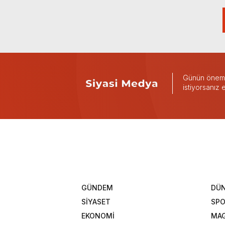
Günün önemli
istiyorsanız
GÜNDEM
DÜ
SİYASET
SP
EKONOMİ
MAG