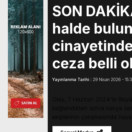
SON DAKİKA
halde bulu
cinayetinde
ceza belli o
Yayınlanma Tarihi :
29 Nisan 2026 - 15:
Olay, 7 Haziran 2024'te Büyü
bağlandıktan sonra halıya sarı
ekiplerinin çalışmasında haya