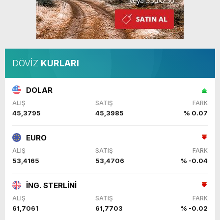
DÖVİZ
KURLARI
DOLAR
ALIŞ
SATIŞ
FARK
45,3795
45,3985
% 0.07
EURO
ALIŞ
SATIŞ
FARK
53,4165
53,4706
% -0.04
İNG. STERLİNİ
ALIŞ
SATIŞ
FARK
61,7061
61,7703
% -0.02