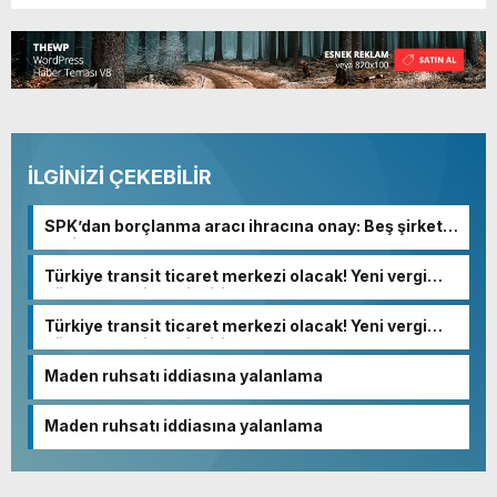
İLGİNİZİ ÇEKEBİLİR
SPK’dan borçlanma aracı ihracına onay: Beş şirkete
yeşil ışık
Türkiye transit ticaret merkezi olacak! Yeni vergi
düzenlemesindeki kritik detay…
Türkiye transit ticaret merkezi olacak! Yeni vergi
düzenlemesindeki kritik detay…
Maden ruhsatı iddiasına yalanlama
Maden ruhsatı iddiasına yalanlama