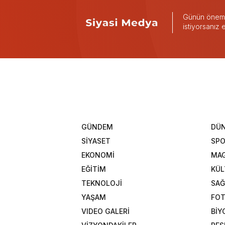
Günün önemli
istiyorsanız
GÜNDEM
DÜ
SİYASET
SP
EKONOMİ
MAG
EĞİTİM
KÜL
TEKNOLOJİ
SAĞ
YAŞAM
FOT
VIDEO GALERİ
BİY