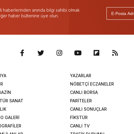
 haberlerinden anında bilgi sahibi olmak
 eğer haber bültenine üye olun.
NYA
YAZARLAR
OR
NÖBETÇİ ECZANELER
AZİN
CANLI BORSA
TÜR SANAT
PARİTELER
LIK
CANLI SONUÇLAR
O GALERİ
FİKSTÜR
OGRAFİLER
CANLI TV