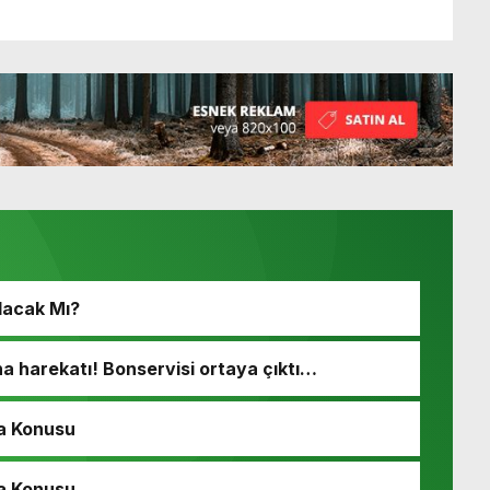
lacak Mı?
 harekatı! Bonservisi ortaya çıktı…
a Konusu
a Konusu