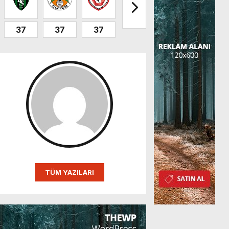
37
37
37
32
32
31
TÜM YAZILARI