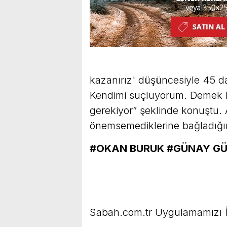
kazanırız' düşüncesiyle 45 d
Kendimi suçluyorum. Demek k
gerekiyor” şeklinde konuştu. 
önemsemediklerine bağladığını
#OKAN BURUK #GÜNAY G
Sabah.com.tr Uygulamamızı İ