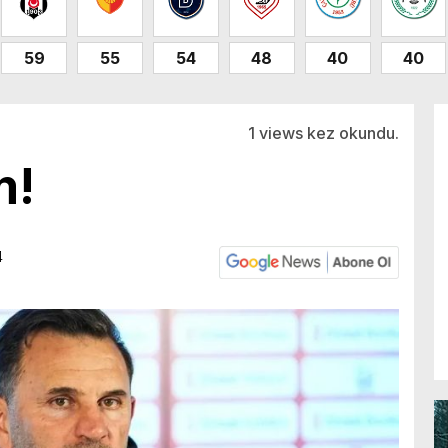
59
55
54
48
40
40
1 views kez okundu.
m!
4