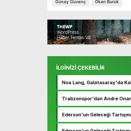
Günay Güvenç
Okan Buruk
İLGİNİZİ ÇEKEBİLİR
Noa Lang, Galatasaray'da Ka
Trabzonspor'dan Andre Onana
Ederson'un Geleceği Tartışm
Ederson'un Geleceği Tartışm