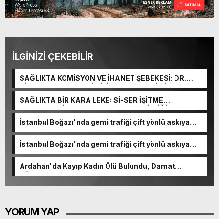
İLGİNİZİ ÇEKEBİLİR
SAĞLIKTA KOMİSYON VE İHANET ŞEBEKESİ: DR.
NİHAT URUÇ VE SEMİH İŞİTME MERKEZİ’NİN SGK
VURGUNU!
SAĞLIKTA BİR KARA LEKE: Sİ-SER İŞİTME
MERKEZLERİ VE MODERN UMUT TACİRLİĞİ
İstanbul Boğazı'nda gemi trafiği çift yönlü askıya
alındı
İstanbul Boğazı'nda gemi trafiği çift yönlü askıya
alındı
Ardahan'da Kayıp Kadın Ölü Bulundu, Damat
Gözaltında
YORUM YAP