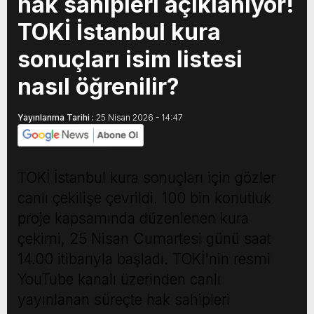
hak sahipleri açıklanıyor!
TOKİ İstanbul kura
sonuçları isim listesi
nasıl öğrenilir?
Yayınlanma Tarihi :
25 Nisan 2026 - 14:47
TOKİ İstanbul kura sonuçları için gözler
canlı çekilişe çevrildi. 100 bin konutluk
proje kapsamında düzenlenen kura
çekimi, 25 Nisan Cumartesi günü saat
14.00 itibarıyla başladı. TOKİ'nin resmi
YouTube kanalı üzerinden canlı
yayınlanan süreçte hak sahipleri