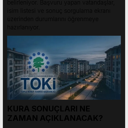
belirleniyor. Başvuru yapan vatandaşlar,
isim listesi ve sonuç sorgulama ekranı
üzerinden durumlarını öğrenmeye
hazırlanıyor.
KURA SONUÇLARI NE
ZAMAN AÇIKLANACAK?