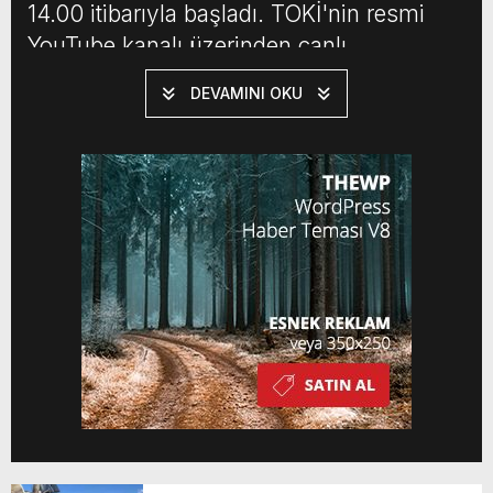
14.00 itibarıyla başladı. TOKİ'nin resmi
YouTube kanalı üzerinden canlı
yayınlanan süreçte hak sahipleri
DEVAMINI OKU
belirleniyor. Başvuru yapan vatandaşlar,
isim listesi ve sonuç sorgulama ekranı
üzerinden durumlarını öğrenmeye
hazırlanıyor. KURA SONUÇLARI NE
ZAMAN AÇIKLANACAK? Çekilişlerin […]