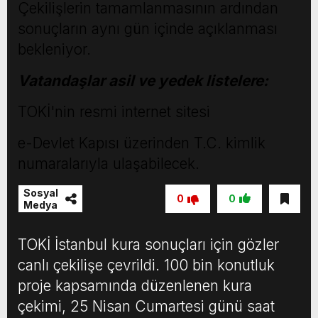
Çekilişlerin tamamlanmasının ardından
sonuçların aynı gün içinde açıklanması
bekleniyor.
Vatandaşlar asil ve yedek listelere:
TOKİ'nin resmi internet sitesi
e-Devlet Kapısı üzerinden T.C. kimlik
numaralarıyla ulaşabilecek.
Sosyal
0
0
Medya
TOKİ İstanbul kura sonuçları için gözler
canlı çekilişe çevrildi. 100 bin konutluk
proje kapsamında düzenlenen kura
çekimi, 25 Nisan Cumartesi günü saat