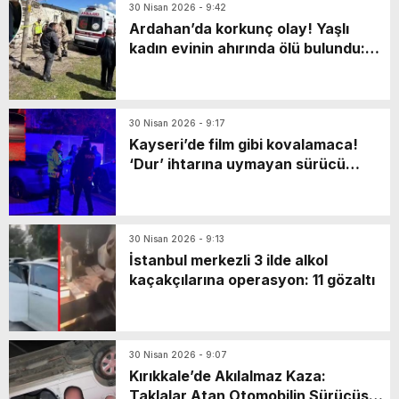
30 Nisan 2026 - 9:42
Ardahan’da korkunç olay! Yaşlı
kadın evinin ahırında ölü bulundu:
Katili en yakınıymış…
30 Nisan 2026 - 9:17
Kayseri’de film gibi kovalamaca!
‘Dur’ ihtarına uymayan sürücü
markette mahsur kaldı: Yaya olarak
kaçarken…
30 Nisan 2026 - 9:13
İstanbul merkezli 3 ilde alkol
kaçakçılarına operasyon: 11 gözaltı
30 Nisan 2026 - 9:07
Kırıkkale’de Akılalmaz Kaza:
Taklalar Atan Otomobilin Sürücüsü