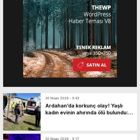
ekipleri tarafından araçtan ağır yaralı
olarak çıkarılan Duran, ilk müdahalesinin
ardından Cizre Dr. Selahattin Cizrelioğlu
Devlet Hastanesi'ne kaldırılmıştı. Yoğun
[…]
30 Nisan 2026 - 9:42
Ardahan’da korkunç olay! Yaşlı
kadın evinin ahırında ölü bulundu:
Katili en yakınıymış…
30 Nisan 2026 - 9:17