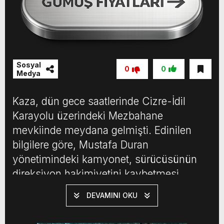
Sosyal
0
0
Medya
Kaza, dün gece saatlerinde Cizre-İdil
Karayolu üzerindeki Mezbahane
mevkiinde meydana gelmişti. Edinilen
bilgilere göre, Mustafa Duran
yönetimindeki kamyonet, sürücüsünün
direksiyon hakimiyetini kaybetmesi
sonucu kontrolden çıkarak şarampole
DEVAMINI OKU
devrildi. Çevredeki vatandaşların ihbarı
üzerine olay yerine sevk edilen sağlık