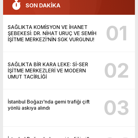
SON DAKİKA
01
SAĞLIKTA KOMİSYON VE İHANET
ŞEBEKESİ: DR. NİHAT URUÇ VE SEMİH
İŞİTME MERKEZİ’NİN SGK VURGUNU!
02
SAĞLIKTA BİR KARA LEKE: Sİ-SER
İŞİTME MERKEZLERİ VE MODERN
UMUT TACİRLİĞİ
03
İstanbul Boğazı'nda gemi trafiği çift
yönlü askıya alındı