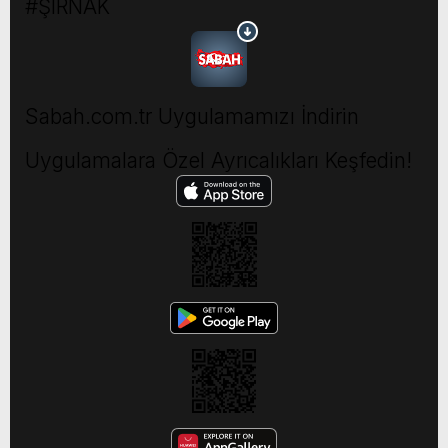
#ŞIRNAK
Sabah.com.tr Uygulamamızı İndirin
Uygulamalara Özel Ayrıcalıkları Keşfedin!