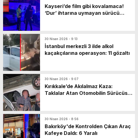
Kayseri’de film gibi kovalamaca!
‘Dur’ ihtarına uymayan sürücü
markette mahsur kaldı: Yaya olarak
kaçarken…
30 Nisan 2026 - 9:13
İstanbul merkezli 3 ilde alkol
kaçakçılarına operasyon: 11 gözaltı
30 Nisan 2026 - 9:07
Kırıkkale’de Akılalmaz Kaza:
Taklalar Atan Otomobilin Sürücüsü
Kaçtı, Yaşlı Çift Dakikalarca Dil
Döktü!
30 Nisan 2026 - 8:56
Bakırköy'de Kontrolden Çıkan Araç
Kafeye Daldı: 6 Yaralı