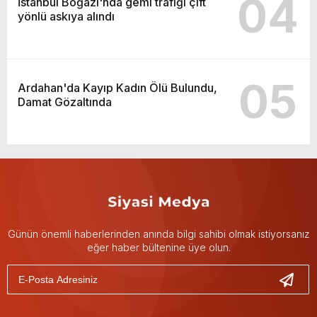
04
İstanbul Boğazı'nda gemi trafiği çift
yönlü askıya alındı
05
Ardahan'da Kayıp Kadın Ölü Bulundu,
Damat Gözaltında
Günün önemli haberlerinden anında bilgi sahibi olmak istiyorsanız
eğer haber bültenine üye olun.