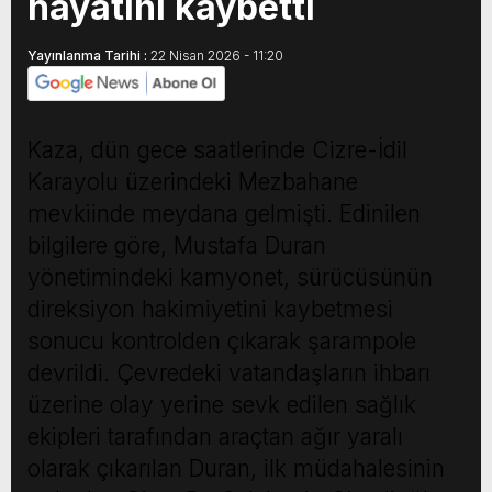
hayatını kaybetti
Yayınlanma Tarihi :
22 Nisan 2026 - 11:20
Kaza, dün gece saatlerinde Cizre-İdil
Karayolu üzerindeki Mezbahane
mevkiinde meydana gelmişti. Edinilen
bilgilere göre, Mustafa Duran
yönetimindeki kamyonet, sürücüsünün
direksiyon hakimiyetini kaybetmesi
sonucu kontrolden çıkarak şarampole
devrildi. Çevredeki vatandaşların ihbarı
üzerine olay yerine sevk edilen sağlık
ekipleri tarafından araçtan ağır yaralı
olarak çıkarılan Duran, ilk müdahalesinin