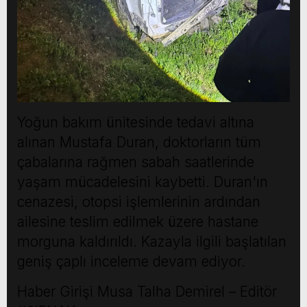
Yoğun bakım ünitesinde tedavi altına
alınan Mustafa Duran, doktorların tüm
çabalarına rağmen sabah saatlerinde
yaşam mücadelesini kaybetti. Duran'ın
cenazesi, otopsi işlemlerinin ardından
ailesine teslim edilmek üzere hastane
morguna kaldırıldı. Kazayla ilgili başlatılan
geniş çaplı inceleme devam ediyor.
Haber Girişi
Musa Talha Demirel – Editör