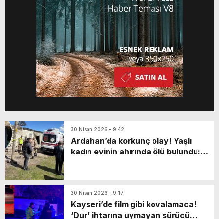
30 Nisan 2026 - 9:42
Ardahan’da korkunç olay! Yaşlı
kadın evinin ahırında ölü bulundu:
Katili en yakınıymış…
30 Nisan 2026 - 9:17
Kayseri’de film gibi kovalamaca!
‘Dur’ ihtarına uymayan sürücü