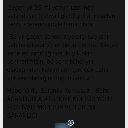
Geçen yıl 20 milyonun üzerinde
vatandaşın festivali gezdiğini anımsatan
Terzi, sözlerini şöyle tamamladı:
“Bu yıl geçen seneki ziyaretçi sayısının
üstüne çıkacağımızı öngörüyoruz. Geçen
sene ev sahipliğinde ilk yılı olan
şehirlerimizin, bu sene ikinci yılı
olacağından katılımların çok çok daha
yüksek olacağını düşünüyoruz.”
Haber Girişi
Serenay Korkusuz – Editör
#ŞANLIURFA #TÜRKİYE KÜLTÜR YOLU
FESTİVALİ #KÜLTÜR VE TURİZM
BAKANLIĞI