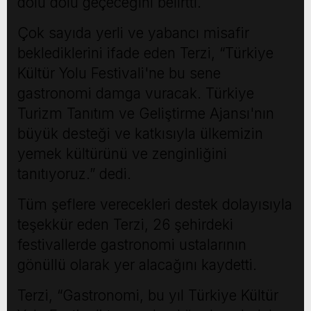
dolu dolu geçeceğini belirtti.
Çok sayıda yerli ve yabancı misafir
beklediklerini ifade eden Terzi, “Türkiye
Kültür Yolu Festivali'ne bu sene
gastronomi damga vuracak. Türkiye
Turizm Tanıtım ve Geliştirme Ajansı'nın
büyük desteği ve katkısıyla ülkemizin
yemek kültürünü ve zenginliğini
tanıtıyoruz.” dedi.
Tüm şeflere verecekleri destek dolayısıyla
teşekkür eden Terzi, 26 şehirdeki
festivallerde gastronomi ustalarının
gönüllü olarak yer alacağını kaydetti.
Terzi, “Gastronomi, bu yıl Türkiye Kültür