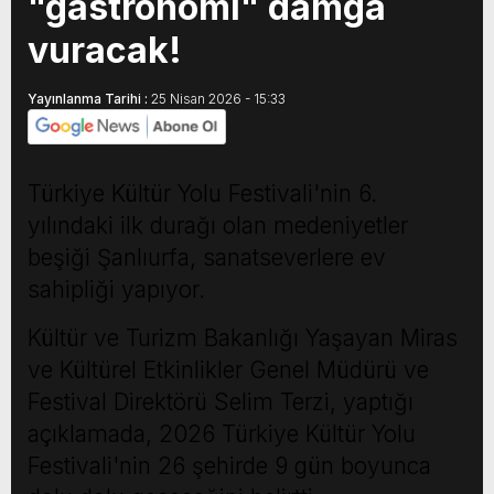
"gastronomi" damga
vuracak!
Yayınlanma Tarihi :
25 Nisan 2026 - 15:33
Türkiye Kültür Yolu Festivali'nin 6.
yılındaki ilk durağı olan medeniyetler
beşiği Şanlıurfa, sanatseverlere ev
sahipliği yapıyor.
Kültür ve Turizm Bakanlığı Yaşayan Miras
ve Kültürel Etkinlikler Genel Müdürü ve
Festival Direktörü Selim Terzi, yaptığı
açıklamada, 2026 Türkiye Kültür Yolu
Festivali'nin 26 şehirde 9 gün boyunca