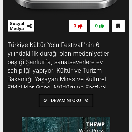
Sosyal
0
0
Medya
Türkiye Kültür Yolu Festivali'nin 6.
yılındaki ilk durağı olan medeniyetler
beşiği Şanlıurfa, sanatseverlere ev
sahipliği yapıyor. Kültür ve Turizm
Bakanlığı Yaşayan Miras ve Kültürel
Etkinlikler Genel Müdürü ve Festival
Direktörü Selim Terzi, yaptığı açıklamada,
DEVAMINI OKU
2026 Türkiye Kültür Yolu Festivali'nin 26
şehirde 9 gün boyunca dolu dolu
geçeceğini belirtti. Çok sayıda yerli ve
yabancı misafir beklediklerini […]