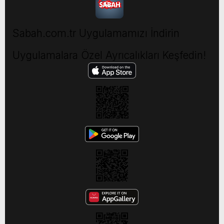
Sabah.com.tr Uygulamamızı İndirin
Uygulamalara Özel Ayrıcalıkları Keşfedin!