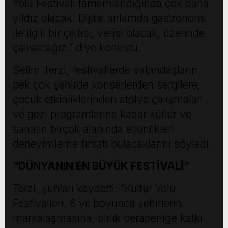
Yolu Festivali tamamlandığında çok daha
yıldız olacak. Dijital anlamda gastronomi
ile ilgili bir çıktısı, verisi olacak, üzerinde
çalışacağız.” diye konuştu.
Selim Terzi, festivallerde vatandaşların
pek çok şehirde konserlerden sergilere,
çocuk etkinliklerinden atölye çalışmaları
ve gezi programlarına kadar kültür ve
sanatın birçok alanında etkinlikleri
deneyimleme fırsatı bulacaklarını söyledi.
“DÜNYANIN EN BÜYÜK FESTİVALİ”
Terzi, şunları kaydetti: “Kültür Yolu
Festivalleri, 6 yıl boyunca şehirlerin
markalaşmasına, birlik beraberliğe katkı