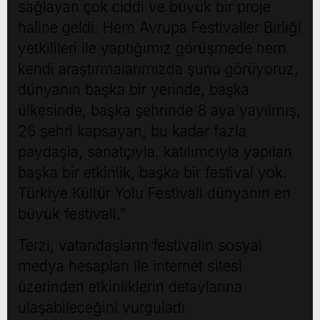
sağlayan çok ciddi ve büyük bir proje
haline geldi. Hem Avrupa Festivaller Birliği
yetkilileri ile yaptığımız görüşmede hem
kendi araştırmalarımızda şunu görüyoruz,
dünyanın başka bir yerinde, başka
ülkesinde, başka şehrinde 8 aya yayılmış,
26 şehri kapsayan, bu kadar fazla
paydaşla, sanatçıyla, katılımcıyla yapılan
başka bir etkinlik, başka bir festival yok.
Türkiye Kültür Yolu Festivali dünyanın en
büyük festivali.”
Terzi, vatandaşların festivalin sosyal
medya hesapları ile internet sitesi
üzerinden etkinliklerin detaylarına
ulaşabileceğini vurguladı.