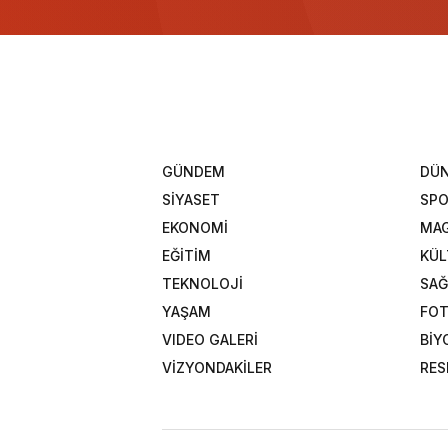
GÜNDEM
DÜ
SİYASET
SP
EKONOMİ
MAG
EĞİTİM
KÜL
TEKNOLOJİ
SAĞ
YAŞAM
FOT
VIDEO GALERİ
BİY
VİZYONDAKİLER
RES