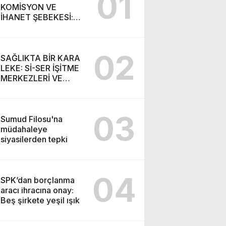
01
KOMİSYON VE
İHANET ŞEBEKESİ:
DR. NİHAT URUÇ VE
SEMİH İŞİTME
MERKEZİ’NİN SGK
02
VURGUNU!
SAĞLIKTA BİR KARA
LEKE: Sİ-SER İŞİTME
MERKEZLERİ VE
MODERN UMUT
TACİRLİĞİ
03
Sumud Filosu'na
müdahaleye
siyasilerden tepki
04
SPK’dan borçlanma
aracı ihracına onay:
Beş şirkete yeşil ışık