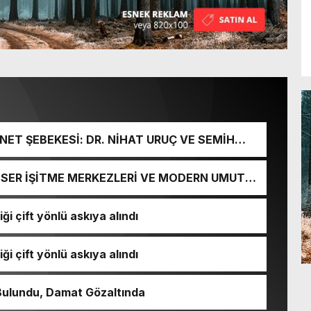
ET ŞEBEKESİ: DR. NİHAT URUÇ VE SEMİH
URGUNU!
İ-SER İŞİTME MERKEZLERİ VE MODERN UMUT
ği çift yönlü askıya alındı
ği çift yönlü askıya alındı
Bulundu, Damat Gözaltında