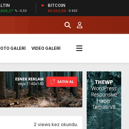
LTIN
BITCOIN
MERKEZİ’NİN SGK
.846,27
80.253,99
% -0,50
-0.663
İĞİ
FOTO GALERİ
VIDEO GALERİ
tı kararı verildi
boyunca etkili olacak
MERKEZİ’NİN SGK
2 views kez okundu.