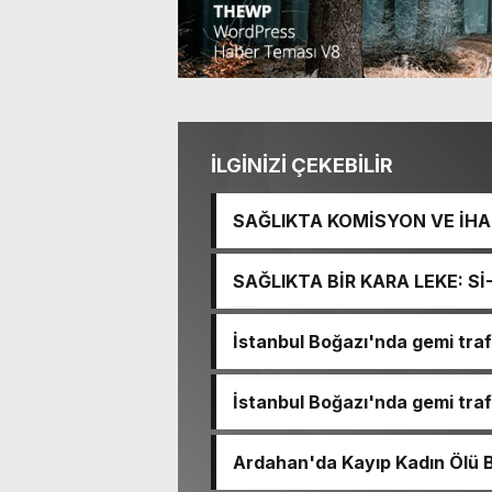
İLGİNİZİ ÇEKEBİLİR
SAĞLIKTA KOMİSYON VE İHAN
İŞİTME MERKEZİ’NİN SGK V
SAĞLIKTA BİR KARA LEKE: S
TACİRLİĞİ
İstanbul Boğazı'nda gemi trafi
İstanbul Boğazı'nda gemi trafi
Ardahan'da Kayıp Kadın Ölü 