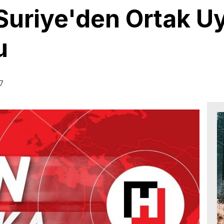
 Suriye'den Ortak U
u
27