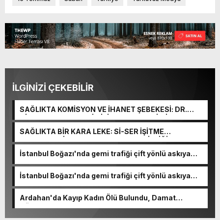
İLGİNİZİ ÇEKEBİLİR
SAĞLIKTA KOMİSYON VE İHANET ŞEBEKESİ: DR.
NİHAT URUÇ VE SEMİH İŞİTME MERKEZİ’NİN SGK
VURGUNU!
SAĞLIKTA BİR KARA LEKE: Sİ-SER İŞİTME
MERKEZLERİ VE MODERN UMUT TACİRLİĞİ
İstanbul Boğazı'nda gemi trafiği çift yönlü askıya
alındı
İstanbul Boğazı'nda gemi trafiği çift yönlü askıya
alındı
Ardahan'da Kayıp Kadın Ölü Bulundu, Damat
Gözaltında