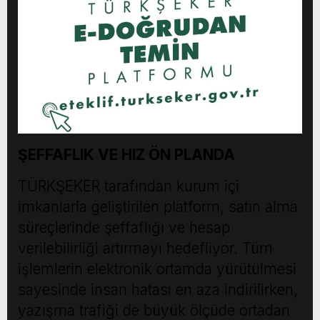
ŞEFFAFLIK VE HIZ ÖN PLANDA
TÜRKŞEKER tarafından kurum içi
imkanlarla geliştirilen platform, satın alma
süreçlerinde şeffaflığı ve hesap
verilebilirliği artırmayı hedefliyor. Tüm
işlemlerin elektronik ortamda yürütülmesi
sayesinde insan hatası en aza indirilirken,
yazışma trafiği de büyük ölçüde ortadan