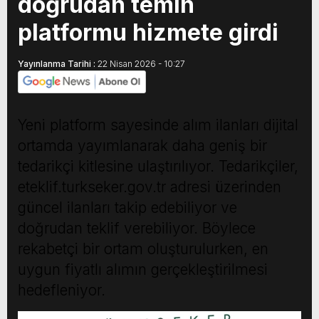
doğrudan temin
platformu hizmete girdi
Yayınlanma Tarihi :
22 Nisan 2026 - 10:27
Yeni platform sayesinde alım ilanları dijital
ortamda yayımlanarak daha geniş bir
tedarikçi kitlesine ulaştırılıyor. Tedarikçiler,
eteklif.turkseker.gov.tr adresi üzerinden
güncel ilanları takip edebiliyor ve
doğrudan teklif verebiliyor. Böylece
rekabetçi bir ortam oluşturulurken, en
uygun fiyatlı alımın gerçekleştirilmesi
hedefleniyor.