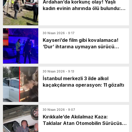
Ardahan’da korkunç olay! Yaşlı
kadın evinin ahırında ölü bulundu:
Katili en yakınıymış…
30 Nisan 2026 - 9:17
Kayseri’de film gibi kovalamaca!
‘Dur’ ihtarına uymayan sürücü
markette mahsur kaldı: Yaya olarak
kaçarken…
30 Nisan 2026 - 9:13
İstanbul merkezli 3 ilde alkol
kaçakçılarına operasyon: 11 gözaltı
30 Nisan 2026 - 9:07
Kırıkkale’de Akılalmaz Kaza:
Taklalar Atan Otomobilin Sürücüsü
Kaçtı, Yaşlı Çift Dakikalarca Dil