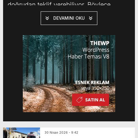
doğrudan teklif verebiliyor. Böylece
rekabetçi bir ortam oluşturulurken, en
DEVAMINI OKU
uygun fiyatlı alımın gerçekleştirilmesi
hedefleniyor. ŞEFFAFLIK VE HIZ ÖN
PLANDA TÜRKŞEKER tarafından kurum içi
imkanlarla geliştirilen platform, satın alma
süreçlerinde şeffaflığı ve hesap […]
30 Nisan 2026 - 9:42