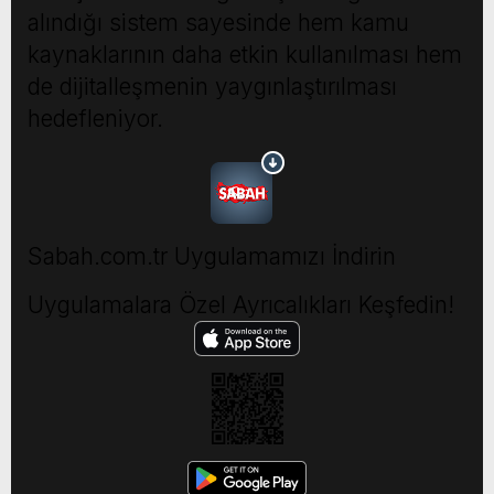
alındığı sistem sayesinde hem kamu
kaynaklarının daha etkin kullanılması hem
de dijitalleşmenin yaygınlaştırılması
hedefleniyor.
Sabah.com.tr Uygulamamızı İndirin
Uygulamalara Özel Ayrıcalıkları Keşfedin!