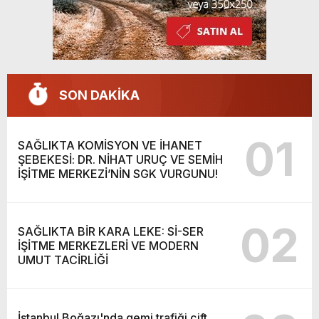
SON DAKİKA
01
SAĞLIKTA KOMİSYON VE İHANET
ŞEBEKESİ: DR. NİHAT URUÇ VE SEMİH
İŞİTME MERKEZİ’NİN SGK VURGUNU!
02
SAĞLIKTA BİR KARA LEKE: Sİ-SER
İŞİTME MERKEZLERİ VE MODERN
UMUT TACİRLİĞİ
İstanbul Boğazı'nda gemi trafiği çift