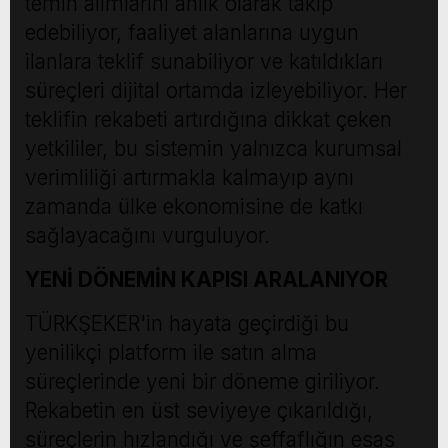
temin alımlarını anlık olarak takip
edebiliyor, faaliyet alanlarına uygun
ilanlara teklif sunabiliyor ve katıldıkları
süreçleri dijital ortamda izleyebiliyor. Her
teklifin rekabeti artırdığına dikkat çeken
yetkililer, bu sistemin yalnızca kurumsal
verimliliği artırmakla kalmayıp aynı
zamanda ülke ekonomisine de katkı
sağlayacağını vurguluyor.
YENİ DÖNEMİN KAPISI ARALANIYOR
TÜRKŞEKER'in hayata geçirdiği bu
yenilikçi platform ile satın alma
süreçlerinde yeni bir döneme giriliyor.
Rekabetin en üst seviyeye çıkarıldığı,
süreçlerin hızlandığı ve şeffaflığın esas