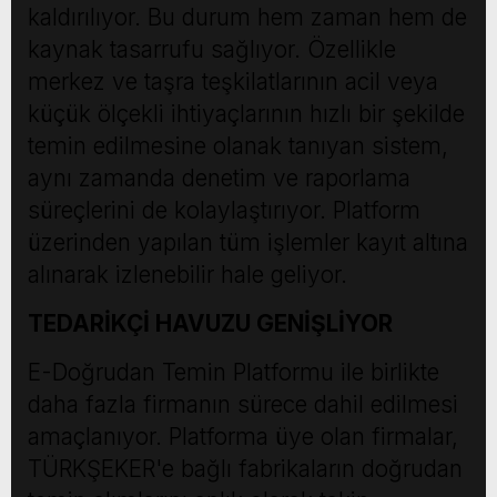
kaldırılıyor. Bu durum hem zaman hem de
kaynak tasarrufu sağlıyor. Özellikle
merkez ve taşra teşkilatlarının acil veya
küçük ölçekli ihtiyaçlarının hızlı bir şekilde
temin edilmesine olanak tanıyan sistem,
aynı zamanda denetim ve raporlama
süreçlerini de kolaylaştırıyor. Platform
üzerinden yapılan tüm işlemler kayıt altına
alınarak izlenebilir hale geliyor.
TEDARİKÇİ HAVUZU GENİŞLİYOR
E-Doğrudan Temin Platformu ile birlikte
daha fazla firmanın sürece dahil edilmesi
amaçlanıyor. Platforma üye olan firmalar,
TÜRKŞEKER'e bağlı fabrikaların doğrudan