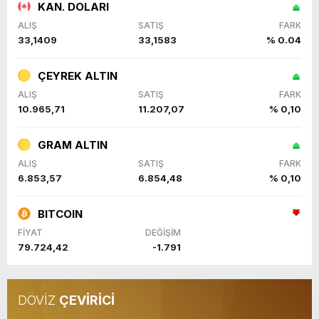
KAN. DOLARI
ALIŞ
SATIŞ
FARK
33,1409
33,1583
% 0.04
ÇEYREK ALTIN
ALIŞ
SATIŞ
FARK
10.965,71
11.207,07
% 0,10
GRAM ALTIN
ALIŞ
SATIŞ
FARK
6.853,57
6.854,48
% 0,10
BITCOIN
FİYAT
DEĞİŞİM
79.724,42
-1.791
DÖVİZ
ÇEVİRİCİ