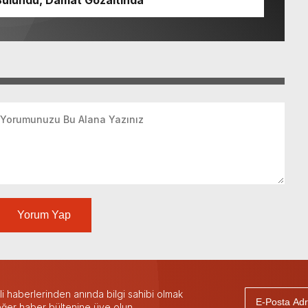
Bulundu, Damat Gözaltında
Yorum Yap
 haberlerinden anında bilgi sahibi olmak
 eğer haber bültenine üye olun.