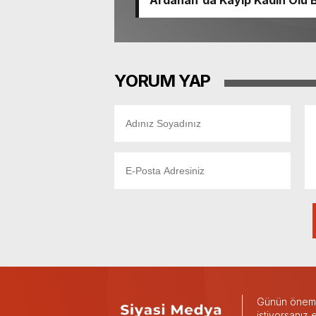
Ardahan'da Kayıp Kadın Ölü 
YORUM YAP
Günün önemli
istiyorsanız