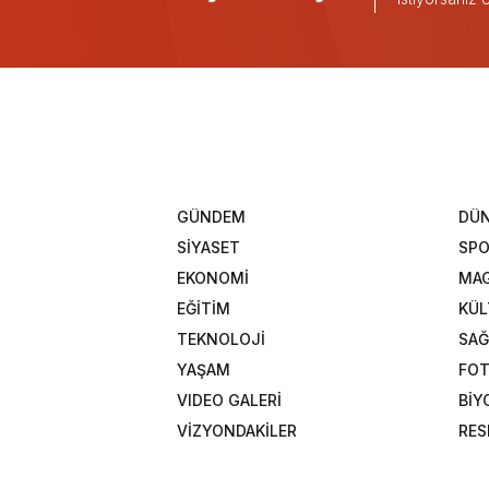
GÜNDEM
DÜ
SİYASET
SP
EKONOMİ
MAG
EĞİTİM
KÜL
TEKNOLOJİ
SAĞ
YAŞAM
FOT
VIDEO GALERİ
BİY
VİZYONDAKİLER
RES