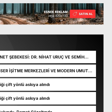
ET ŞEBEKESİ: DR. NİHAT URUÇ VE SEMİH
URGUNU!
İ-SER İŞİTME MERKEZLERİ VE MODERN UMUT
ği çift yönlü askıya alındı
ği çift yönlü askıya alındı