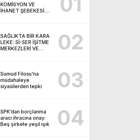
01
KOMİSYON VE
İHANET ŞEBEKESİ:
DR. NİHAT URUÇ VE
SEMİH İŞİTME
MERKEZİ’NİN SGK
02
VURGUNU!
SAĞLIKTA BİR KARA
LEKE: Sİ-SER İŞİTME
MERKEZLERİ VE
MODERN UMUT
TACİRLİĞİ
03
Sumud Filosu'na
müdahaleye
siyasilerden tepki
04
SPK’dan borçlanma
aracı ihracına onay:
Beş şirkete yeşil ışık