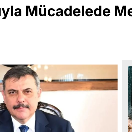
yla Mücadelede M
6