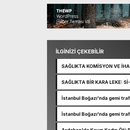
İLGİNİZİ ÇEKEBİLİR
SAĞLIKTA KOMİSYON VE İHAN
İŞİTME MERKEZİ’NİN SGK V
SAĞLIKTA BİR KARA LEKE: S
TACİRLİĞİ
İstanbul Boğazı'nda gemi trafi
İstanbul Boğazı'nda gemi trafi