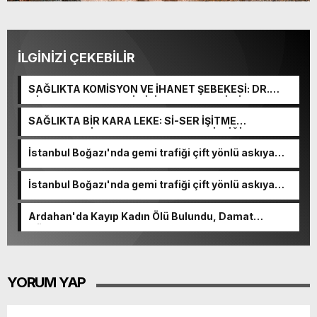
İLGİNİZİ ÇEKEBİLİR
SAĞLIKTA KOMİSYON VE İHANET ŞEBEKESİ: DR.
NİHAT URUÇ VE SEMİH İŞİTME MERKEZİ’NİN SGK
VURGUNU!
SAĞLIKTA BİR KARA LEKE: Sİ-SER İŞİTME
MERKEZLERİ VE MODERN UMUT TACİRLİĞİ
İstanbul Boğazı'nda gemi trafiği çift yönlü askıya
alındı
İstanbul Boğazı'nda gemi trafiği çift yönlü askıya
alındı
Ardahan'da Kayıp Kadın Ölü Bulundu, Damat
Gözaltında
YORUM YAP