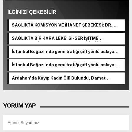
İLGİNİZİ ÇEKEBİLİR
SAĞLIKTA KOMİSYON VE İHANET ŞEBEKESİ: DR.
NİHAT URUÇ VE SEMİH İŞİTME MERKEZİ’NİN SGK
VURGUNU!
SAĞLIKTA BİR KARA LEKE: Sİ-SER İŞİTME
MERKEZLERİ VE MODERN UMUT TACİRLİĞİ
İstanbul Boğazı'nda gemi trafiği çift yönlü askıya
alındı
İstanbul Boğazı'nda gemi trafiği çift yönlü askıya
alındı
Ardahan'da Kayıp Kadın Ölü Bulundu, Damat
Gözaltında
YORUM YAP