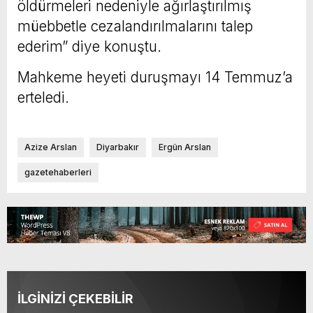
öldürmeleri nedeniyle ağırlaştırılmış
müebbetle cezalandırılmalarını talep
ederim” diye konuştu.
Mahkeme heyeti duruşmayı 14 Temmuz’a
erteledi.
Azize Arslan
Diyarbakır
Ergün Arslan
gazetehaberleri
İLGİNİZİ ÇEKEBİLİR