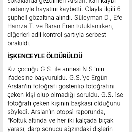
sokaklarda gezdirilen Arslan, kan kaybı
nedeniyle hayatını kaybetti. Olayla ilgili 6
şüpheli gözaltına alındı. Süleyman D., Efe
Hamza T. ve Baran Eren tutuklanırken,
diğerleri adli kontrol şartıyla serbest
bırakıldı.
İŞKENCEYLE ÖLDÜRÜLDÜ
Kız çocuğu G.S. ile annesi N.S.'nin
ifadesine başvuruldu. G.S.’ye Ergün
Arslan’ın fotoğrafı gösterilip fotoğrafını
çeken kişi olup olmadığı soruldu. G.S. ise
fotoğrafı çeken kişinin başkası olduğunu
söyledi. Arslan’ın otopsi raporunda,
“Koltuk altında ve her iki kalçada bıçak
yarası, darp sonucu ağzındaki dişlerin