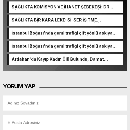
SAĞLIKTA KOMİSYON VE İHANET ŞEBEKESİ: DR.
NİHAT URUÇ VE SEMİH İŞİTME MERKEZİ’NİN SGK
VURGUNU!
SAĞLIKTA BİR KARA LEKE: Sİ-SER İŞİTME
MERKEZLERİ VE MODERN UMUT TACİRLİĞİ
İstanbul Boğazı'nda gemi trafiği çift yönlü askıya
alındı
İstanbul Boğazı'nda gemi trafiği çift yönlü askıya
alındı
Ardahan'da Kayıp Kadın Ölü Bulundu, Damat
Gözaltında
YORUM YAP